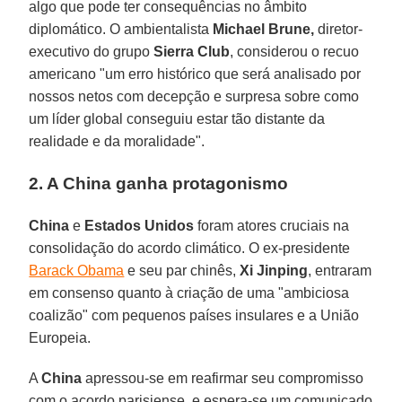
algo que pode ter consequências no âmbito
diplomático. O ambientalista
Michael Brune,
diretor-
executivo do grupo
Sierra Club
, considerou o recuo
americano "um erro histórico que será analisado por
nossos netos com decepção e surpresa sobre como
um líder global conseguiu estar tão distante da
realidade e da moralidade".
2. A China ganha protagonismo
China
e
Estados Unidos
foram atores cruciais na
consolidação do acordo climático. O ex-presidente
Barack Obama
e seu par chinês,
Xi Jinping
, entraram
em consenso quanto à criação de uma "ambiciosa
coalizão" com pequenos países insulares e a União
Europeia.
A
China
apressou-se em reafirmar seu compromisso
com o acordo parisiense, e espera-se um comunicado