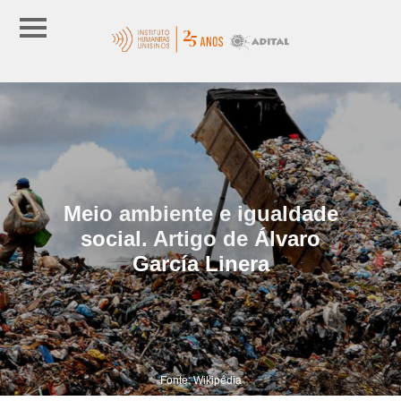
Meio ambiente e igualdade
social. Artigo de Álvaro
García Linera
Fonte: Wikipédia