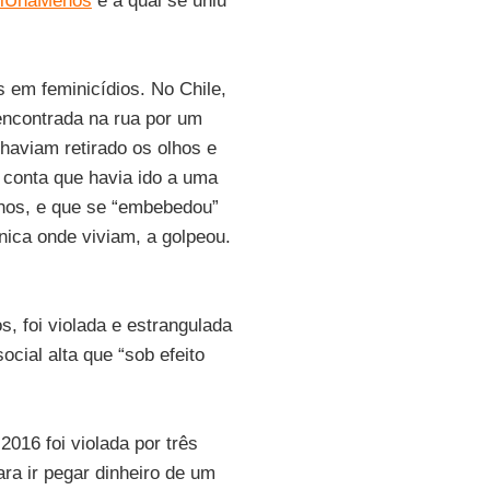
iUnaMenos
e à qual se uniu
 em feminicídios. No Chile,
 encontrada na rua por um
haviam retirado os olhos e
l conta que havia ido a uma
lhos, e que se “embebedou”
nica onde viviam, a golpeou.
s, foi violada e estrangulada
cial alta que “sob efeito
2016 foi violada por três
ra ir pegar dinheiro de um