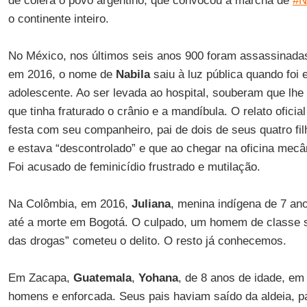
de cólera o povo argentino, que convocou a marcha de
#N
o continente inteiro.
No México, nos últimos seis anos 900 foram assassinadas
em 2016, o nome de
Nabila
saiu à luz pública quando foi
adolescente. Ao ser levada ao hospital, souberam que lhe 
que tinha fraturado o crânio e a mandíbula. O relato oficia
festa com seu companheiro, pai de dois de seus quatro fi
e estava “descontrolado” e que ao chegar na oficina mecâ
Foi acusado de feminicídio frustrado e mutilação.
Na Colômbia, em 2016,
Juliana
, menina indígena de 7 ano
até a morte em Bogotá. O culpado, um homem de classe so
das drogas” cometeu o delito. O resto já conhecemos.
Em Zacapa,
Guatemala
,
Yohana
, de 8 anos de idade, em 
homens e enforcada. Seus pais haviam saído da aldeia, pa