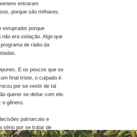
 homens entraram
sos, porque são milhares.
m estuprador porque
 não era violação. Algo que
 programa de rádio da
oladas.
impunes. E os poucos que se
 final triste, o culpado é
ocou por se vestir de tal
 não querer se deitar com ele.
: o gênero.
ecisões patriarcais e
sério por se tratar de
lados, nos informemos sobre