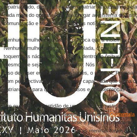
o patriarcado, desde a linguagem patriarcal passando pel
nada mais do que assédio, até chegar ao sistema de just
comunicação e sua forma de dar as notícias.
Nenhuma mulher é culpada e provoca que a violem, a gol
Nenhuma mulher pede para ser violada, o que lhe chamem
toquem nas nádegas e nos peitos dentro do ônibus. Se um
mesmo que seja com seu parceiro. Nós mulheres não som
isso deve ser entendido pelos juízes, o sistema. Precisa
com perspectiva de gênero, gente capacitada que tenha o
patriarcado, para que leve os casos e dite sentenças com 
Um exemplo da ineptidão de um sistema de justiça, patri
assassinadas, que foram queimadas vivas na
Guatemala
,
tratados com privilégios de classe e poder. O presidente d
imediatamente no mesmo dia que as meninas foram quei