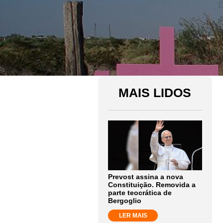
MAIS LIDOS
Prevost assina a nova
Constituição. Removida a
parte teocrática de
Bergoglio
LER MAIS