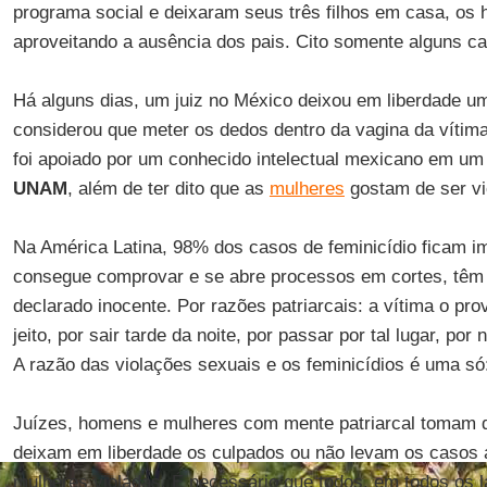
programa social e deixaram seus três filhos em casa, os
aproveitando a ausência dos pais. Cito somente alguns ca
Há alguns dias, um juiz no México deixou em liberdade u
considerou que meter os dedos dentro da vagina da vítima
foi apoiado por um conhecido intelectual mexicano em um
UNAM
, além de ter dito que as
mulheres
gostam de ser vi
Na América Latina, 98% dos casos de feminicídio ficam 
consegue comprovar e se abre processos em cortes, têm um
declarado inocente. Por razões patriarcais: a vítima o prov
jeito, por sair tarde da noite, por passar por tal lugar, por
A razão das violações sexuais e os feminicídios é uma só
Juízes, homens e mulheres com mente patriarcal tomam d
deixam em liberdade os culpados ou não levam os casos a 
mulheres violadas. É necessário que todos, em todos os 