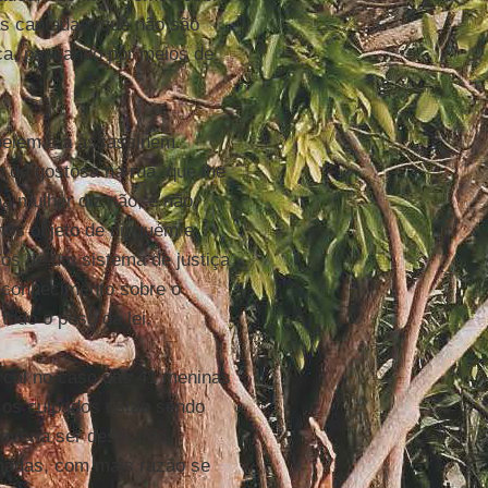
as cantadas, que não são
iça, passando por meios de
peiem e a assassinem.
 de gostosa na rua, que lhe
a mulher diz não, é não;
os objeto de ninguém e
mos de um sistema de justiça
 conhecimento sobre o
todo o peso da lei.
arcal no caso das 41 meninas
 os culpados estão sendo
everia ser destituído
madas, com mais razão se