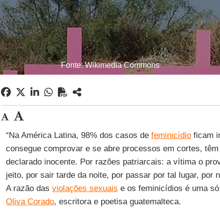
Fonte: Wikimedia Commons
“Na América Latina, 98% dos casos de
feminicídio
ficam i
consegue comprovar e se abre processos em cortes, têm um
declarado inocente. Por razões patriarcais: a vítima o prov
jeito, por sair tarde da noite, por passar por tal lugar, por
A razão das
violações sexuais
e os feminicídios é uma só
Oliva Corado
, escritora e poetisa guatemalteca.