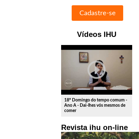
Vídeos IHU
play_circle_outline
18º Domingo do tempo comum -
Ano A - Dai-lhes vós mesmos de
comer
Revista ihu on-line