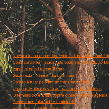
elas já haviam denunciado que eram violadas pelo pessoal
Mas mudar o sistema não é coisa fácil, para isso todos t
todos os âmbitos da sociedade – quando vamos começar? 
feminicídios, a violência de gênero e o patriarcado tem q
candidata?
Leia mais
Nuestra lucha contra los feminicidios en Latinoaméri
Combate ao feminicídio não pode ser reduzido ao Dir
especial com Luanna Tomaz
Guatemala, "feminicídio de Estado"
Do luto à luta: pelo fim do transfeminícidio
Uruguai. Mulheres vão às ruas após feminicídios
O feminicídio e a luta contra o machismo na agenda p
Precisamos falar sobre feminicídio
Por que a invisibilidade mata?