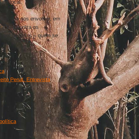
 do local.
emos que nos envolver, em
A luta contra os
ue ser de todos – quem se
ca
eito Penal. Entrevista
olítica