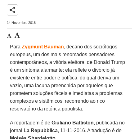
share
14 Novembro 2016
Para
Zygmunt Bauman
, decano dos sociólogos
europeus, um dos mais renomados pensadores
contemporâneos, a vitória eleitoral de Donald Trump
é um sintoma alarmante: ela reflete o divórcio já
existente entre poder e política, do qual deriva um
vazio, uma lacuna preenchida por aqueles que
prometem soluções fáceis e imediatas a problemas
complexos e sistêmicos, recorrendo ao rico
reservatório da retórica populista.
A reportagem é de
Giuliano Battiston
, publicada no
jornal
La Repubblica
, 11-11-2016. A tradução é de
Moisés Sbardelotto
.