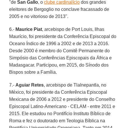
"de
San Gallo
, o
clube cardinalício
dos grandes
eleitores de Bergoglio no conclave fracassado de
2005 e no vitorioso de 2013".
6.-
Maurice Piat
, arcebispo de Port Louis, Ilhas
Maurício, foi presidente da Conferência Episcopal do
Oceano Índico de 1996 a 2002 e de 2013 a 2016.
Desde 2000 é membro do Comitê Permanente do
Simpósio das Conferências Episcopais da África e
Madasgacar. Participou, em 2015, do Sínodo dos
Bispos sobre a Família.
7.-
Aguiar Retes
, arcebispo de Tlalnepantla, no
México, foi presidente da Conferência Episcopal
Mexicana de 2006 a 2012 e presidente do Conselho
Episcopal Latino-Americano - CELAM - entre 2011 e
2015. Ele estudou no Pontifício Instituto Bíblico de
Roma e fez o doutorado em Teologia Bíblica na
Pontifícia Universidade Gregoriana. Tanto em 2014