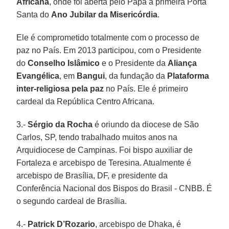
Africana
, onde foi aberta pelo Papa a primeira Porta
Santa do
Ano Jubilar da Misericórdia
.
Ele é comprometido totalmente com o processo de
paz no País. Em 2013 participou, com o Presidente
do
Conselho Islâmico
e o Presidente da
Aliança
Evangélica
, em
Bangui
, da fundação da
Plataforma
inter-religiosa pela paz
no País. Ele é primeiro
cardeal da República Centro Africana.
3.-
Sérgio da Rocha
é oriundo da diocese de São
Carlos, SP, tendo trabalhado muitos anos na
Arquidiocese de Campinas. Foi bispo auxiliar de
Fortaleza e arcebispo de Teresina. Atualmente é
arcebispo de Brasília, DF, e presidente da
Conferência Nacional dos Bispos do Brasil - CNBB. É
o segundo cardeal de Brasília.
4.-
Patrick D’Rozario
, arcebispo de Dhaka, é