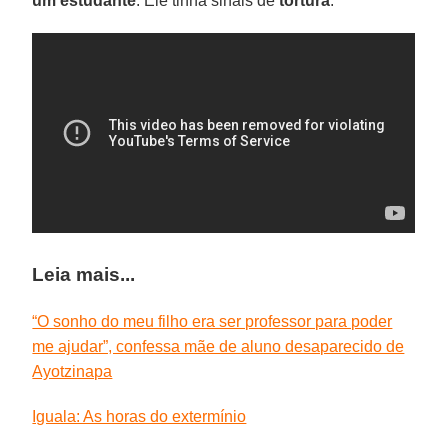
um estudante
. Ele tinha sinais de
tortura
.
Leia mais...
“O sonho do meu filho era ser professor para poder
me ajudar”, confessa mãe de aluno desaparecido de
Ayotzinapa
Iguala: As horas do extermínio