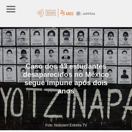
Caso dos 43 estudantes
desaparecidos no México
segue impune após dois
anos
Foto: Noticiero Estrella TV