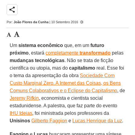
share
Por:
João Flores da Cunha
| 10 Setembro 2016
Um
sistema econômico
que, em um
futuro
próximo
, estará
completamente
transformado
pelas
mudanças tecnológicas
. Não se trata de ficção
científica ou utopia, mas do
capitalismo
real. Esse foi
o tema da apresentação da obra
Sociedade Com
Custo Marginal Zero. A Internet das Coisas, os Bens
Comuns Colaborativos e o Eclipse do Capitalismo
, de
Jeremy Rifkin
, economista e cientista social
estadunidense. A palestra, que faz parte do evento
IHU Ideias
, foi ministrada pelos professores da
Unisinos
Gilberto Faggion
e
Lucas Henrique da Luz
.
Faggion
e
Lucas
buscaram apresentar uma síntese