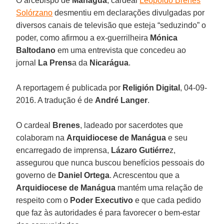
O arcebispo de
Manágua
, cardeal
Leopoldo Brenes
Solórzano
desmentiu em declarações divulgadas por
diversos canais de televisão que esteja “seduzindo” o
poder, como afirmou a ex-guerrilheira
Mónica
Baltodano
em uma entrevista que concedeu ao
jornal
La Prens
a da
Nicarágua
.
A reportagem é publicada por
Religión Digital
, 04-09-
2016. A tradução é de
André Langer
.
O cardeal
Brenes
, ladeado por sacerdotes que
colaboram na
Arquidiocese de Manágua
e seu
encarregado de imprensa,
Lázaro Gutiérre
z,
assegurou que nunca buscou benefícios pessoais do
governo de
Daniel Ortega
. Acrescentou que a
Arquidiocese de Manágua
mantém uma relação de
respeito com o
Poder Executivo
e que cada pedido
que faz às autoridades é para favorecer o bem-estar