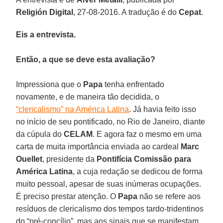
Religión Digital
, 27-08-2016. A tradução é do
Cepat
.
Eis a entrevista.
Então, a que se deve esta avaliação?
Impressiona que o
Papa
tenha enfrentado
novamente, e de maneira tão decidida, o
“clericalismo” na América Latina
. Já havia feito isso
no início de seu pontificado, no Rio de Janeiro, diante
da cúpula do
CELAM
. E agora faz o mesmo em uma
carta de muita importância enviada ao cardeal
Marc
Ouellet
, presidente da
Pontifícia Comissão para
América Latina
, a cuja redação se dedicou de forma
muito pessoal, apesar de suas inúmeras ocupações.
É preciso prestar atenção. O
Papa
não se refere aos
resíduos de clericalismo dos tempos tardo-tridentinos
do “pré-concílio”, mas aos sinais que se manifestam