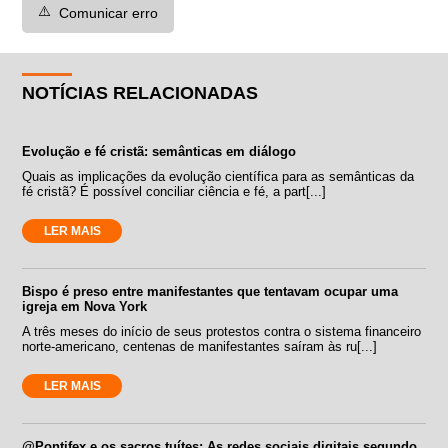
⚠️
Comunicar erro
NOTÍCIAS RELACIONADAS
Evolução e fé cristã: semânticas em diálogo
Quais as implicações da evolução científica para as semânticas da
fé cristã? É possível conciliar ciência e fé, a part[...]
LER MAIS
Bispo é preso entre manifestantes que tentavam ocupar uma
igreja em Nova York
A três meses do início de seus protestos contra o sistema financeiro
norte-americano, centenas de manifestantes saíram às ru[...]
LER MAIS
@Pontifex e os sacros tuítes: As redes sociais digitais segundo