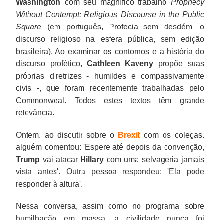
Washington
com seu magnífico trabalho
Prophecy
Without Contempt: Religious Discourse in the Public
Square
(em português, Profecia sem desdém: o
discurso religioso na esfera pública, sem edição
brasileira). Ao examinar os contornos e a história do
discurso profético,
Cathleen Kaveny
propõe suas
próprias diretrizes - humildes e compassivamente
civis -, que foram recentemente trabalhadas pelo
Commonweal. Todos estes textos têm grande
relevância.
Ontem, ao discutir sobre o
Brexit
com os colegas,
alguém comentou: 'Espere até depois da convenção,
Trump
vai atacar
Hillary
com uma selvageria jamais
vista antes'. Outra pessoa respondeu: 'Ela pode
responder à altura'.
Nessa conversa, assim como no programa sobre
humilhação em massa, a civilidade nunca foi