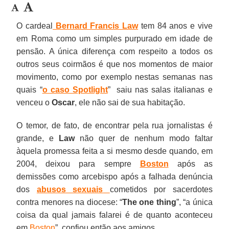
O cardeal
Bernard Francis Law
tem 84 anos e vive
em Roma como um simples purpurado em idade de
pensão. A única diferença com respeito a todos os
outros seus coirmãos é que nos momentos de maior
movimento, como por exemplo nestas semanas nas
quais “
o caso Spotlight
” saiu nas salas italianas e
venceu o
Oscar
, ele não sai de sua habitação.
O temor, de fato, de encontrar pela rua jornalistas é
grande, e
Law
não quer de nenhum modo faltar
àquela promessa feita a si mesmo desde quando, em
2004, deixou para sempre
Boston
após as
demissões como arcebispo após a falhada denúncia
dos
abusos sexuais
cometidos por sacerdotes
contra menores na diocese: “
The one thing
”, “a única
coisa da qual jamais falarei é de quanto aconteceu
em
Boston
”, confiou então aos amigos.