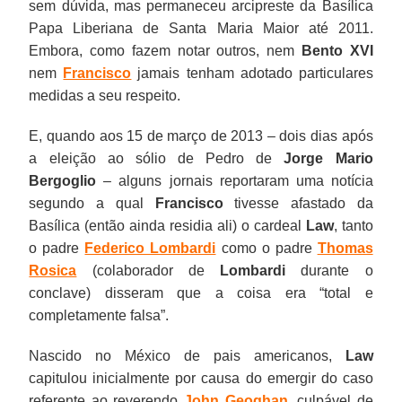
sem dúvida, mas permaneceu arcipreste da Basílica
Papa Liberiana de Santa Maria Maior até 2011.
Embora, como fazem notar outros, nem
Bento XVI
nem
Francisco
jamais tenham adotado particulares
medidas a seu respeito.
E, quando aos 15 de março de 2013 – dois dias após
a eleição ao sólio de Pedro de
Jorge Mario
Bergoglio
– alguns jornais reportaram uma notícia
segundo a qual
Francisco
tivesse afastado da
Basílica (então ainda residia ali) o cardeal
Law
, tanto
o padre
Federico Lombardi
como o padre
Thomas
Rosica
(colaborador de
Lombardi
durante o
conclave) disseram que a coisa era “total e
completamente falsa”.
Nascido no México de pais americanos,
Law
capitulou inicialmente por causa do emergir do caso
referente ao reverendo
John Geoghan
, culpável de