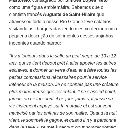
Pastoreio
, consagrado por
Simões Lopes Neto
como uma figura emblemátira. Sabemos que o
cientista francês
Auguste de Saint-Hilaire
que
atravessou todo o nosso Rio Grande teve calafrios
visitando as charqueadas tendo mesmo deixado uma
pequena descrição do sofrimentos desses anjinhos
inocentes quando narrou:
"Il y a toujours dans la salle un petit nègre de 10 à 12
ans, qui se tient debout prêt à aller appeler les autres
esclaves, à donner un verre d'eau et à faire toutes les
petites commissions nécessaires pour le service
intérieur de la maison. Je ne connais pas une créature
plus malheureuse que cet enfant. Il ne s'assied point,
jamais on ne lui sourit, il ne joue jamais, il passe sa
vie tristement appuyé sur la muraille et est souvent
martyrisé par les enfants de son maître. Quand la nuit
vient, le sommeil le gagne, et quand il n'y a personne
dans la salle, il se met à genoux pour pouvoir dormir;