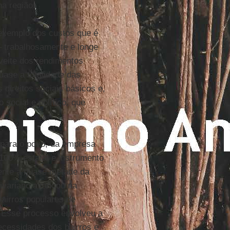
a região.
 exemplo dos custos que é
– trabalhosamente e longe
veite dos rendimentos
uase a totalidade das
direitos sociais básicos e,
social e político, que
 para o povo, da empresa
 100% estatal e instrumento
alente a quase metade da
livariano avançou na
airros populares de
. Esse processo envolveu a
ecessidades dos bairros e