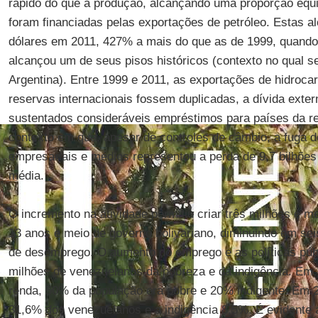
rápido do que a produção, alcançando uma proporção equ
foram financiadas pelas exportações de petróleo. Estas a
dólares em 2011, 427% a mais do que as de 1999, quando 
alcançou um de seus pisos históricos (contexto no qual s
Argentina). Entre 1999 e 2011, as exportações de hidroca
reservas internacionais fossem duplicadas, a dívida exte
sustentados consideráveis empréstimos para países da re
contexto em que, apesar de controles de câmbio, a fuga d
empresariais e médios representou a perda de 9,7 bilhões
média.
O incremento na atividade permitiu criar três milhões e 
13 anos e meio de governo bolivariano, diminuindo em sei
de desemprego. O aumento do emprego e as políticas públi
milhões de venezuelanos da pobreza e da indigência. Em 
renda, 50% da população era pobre e 20% indigente. Em 2
31,6% dos venezuelanos e a indigência 8,5%. É evidente 