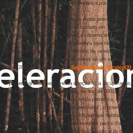
Venezuela está na vanguarda da mudança pós-neoliberal n
A Venezuela é um país baseado na renda petroleira e um
seguir esse caminho. O processo iniciado em 1998 tenta 
da perfeição – avançar na mudança copernicana que apro
extraordinários da exploração petroleira (que representa q
exportações) para conceder a milhões de venezuelanos os 
por sua vez, possa acomodar as bases de um novo projeto 
desde 2006 se conhece como
Socialismo do século XXI
.
O primeiro grande passo nesta direção foi a recuperação,
Petróleos de Venezuela
(
Pdvsa
), no ano de 2003, sendo
chave na redistribuição social da renda petroleira, equiv
arrecadação fiscal. Com a “base petroleira”, o governo bo
construção da cidadania para os milhões que habitam os b
Caracas e mais distante, que não existiam para o Estado
promoção da organização popular, na consideração das n