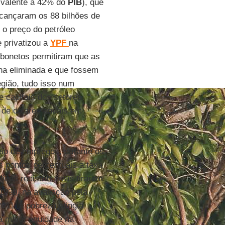
ivalente a 42% do
PIB
), que
lcançaram os 88 bilhões de
o preço do petróleo
e privatizou a
YPF
na
rbonetos permitiram que as
rna eliminada e que fossem
gião, tudo isso num
e capitais dos setores
 de dólares anuais em
meio de empregos, durante os
s pontos percentuais a taxa
cas redistributivas tiraram
1999, na avaliação pela
011, a pobreza atingia
a maior equidade na