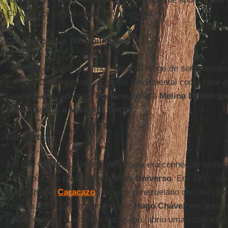
Chávez possui para um novo mandato.
Contradições e possibilidades
“Numa aliança de governo, que está longe de ser exemplo
política,
Chávez
continua sendo fundamental como fator 
radicalidade”, apontam
Mariano Féliz
e
Melina Deledicq
Estudos para a Mudança Social
.
Eis o artigo.
Até fins dos anos 1980, a Venezuela era conhecida funda
petróleo, suas praias e pela
Miss Universo
. Em 1989, na 
denominada “
Caracazo
”, o povo venezuelano decidiu com
história. Em 1992, o comandante
Hugo Chávez
encabeçou
neoliberalismo e, embora fracassou, abriu uma esperança.