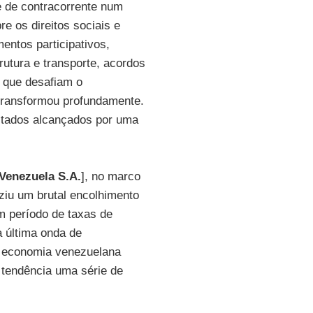
e de contracorrente num
e os direitos sociais e
entos participativos,
utura e transporte, acordos
e que desafiam o
transformou profundamente.
ltados alcançados por uma
 Venezuela S.A.
], no marco
uziu um brutal encolhimento
m período de taxas de
a última onda de
, a economia venezuelana
 tendência uma série de