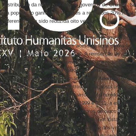
distribuição da renda, durante os governos de
Chávez
. S
da população ganhavam 14 vezes a renda dos 20% mais 
diferença tinha sido reduzida oito vezes.
A melhoria nas condições de vida da maioria dos venezue
aumento da população que tem acesso à água potável, qu
2011, até alcançar 95% das casas. A reinserção de quase
escolar primário, nesse mesmo período, e a redução de
aos serviços básicos, são outros exemplos das mudanças
aos serviços de saúde, a missão “
Barrio Adentro
” (Bairr
de 6.700 consultórios, 550 centros de diagnósticos, 578 sa
centros de alta tecnologia nos bairros mais humildes do p
refletidos nas estatísticas. Entre 1999 e 2011, a expectat
anos, a mortalidade infantil dos menores de cinco anos foi
e a desnutrição baixou de 5,3 para 2,9%. Em vista desse
importante melhoria nas condições de vida dos venezuela
bolivariana, compreende-se a ampla base de apoio social