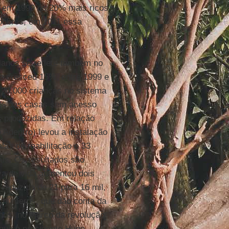
e em 1999 os 20% mais ricos
pobres, em 2011 essa
lanos se reflete também no
e cresceu 15%, entre 1999 e
 20.000 crianças no sistema
 5% das casas sem acesso
 produzidas. Em relação
o Adentro) levou a instalação
las de reabilitação e 33
aís. Os resultados são
iva de vida aumentou dois
 reduzida de 21 para 16 mil,
s números, que dão conta da
nos, no marco da revolução
 que o presidente Hugo