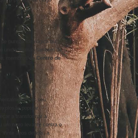
 de pureza ideológica ou
de unidade, mas também de
ue
, membros do
Centro de
mentalmente por seu
explosão popular
eçar a transformar a
 um novo levante contra o
 Vinte anos depois, a