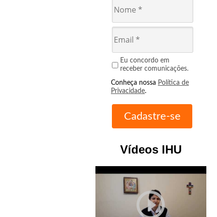
Eu concordo em
receber comunicações.
Conheça nossa
Política de
Privacidade
.
Vídeos IHU
play_circle_outline