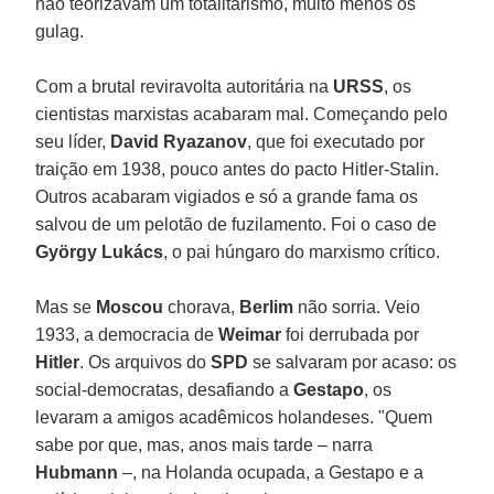
não teorizavam um totalitarismo, muito menos os
gulag.
Com a brutal reviravolta autoritária na
URSS
, os
cientistas marxistas acabaram mal. Começando pelo
seu líder,
David Ryazanov
, que foi executado por
traição em 1938, pouco antes do pacto Hitler-Stalin.
Outros acabaram vigiados e só a grande fama os
salvou de um pelotão de fuzilamento. Foi o caso de
György Lukács
, o pai húngaro do marxismo crítico.
Mas se
Moscou
chorava,
Berlim
não sorria. Veio
1933, a democracia de
Weimar
foi derrubada por
Hitler
. Os arquivos do
SPD
se salvaram por acaso: os
social-democratas, desafiando a
Gestapo
, os
levaram a amigos acadêmicos holandeses. "Quem
sabe por que, mas, anos mais tarde – narra
Hubmann
–, na Holanda ocupada, a Gestapo e a