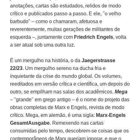
anotações, cartas são estudados, relidos de modo
crítico e publicados passo a passo. E ele, "o velho
barbudo" – como o chamaram, afetuosa e
reverentemente, muitas gerações de militantes de
esquerda –, juntamente com
Friedrich Engels
, volta
a ser atual sob uma outra luz.
É um mergulho na história, o da
Jaegerstrasse
22/23
. Um mergulho sereno na ducha fria e
inquietante da crise do mundo global. Os volumes,
reeditados em versão crítica e científica, um depois do
outro, se empilham nas salas dos acadêmicos.
Mega
– "grande" em grego antigo – é o nome do projeto das
obras completas de Marx e Engels, revista de modo
crítico. Mega, em alemão, é uma sigla:
Marx-Engels
GesamtAusgabe
. Remexendo nas cartas
consumidas pelo tempo, descobrem-se coisas que os
contemporâneos de Marx queriam ignorar, e que o