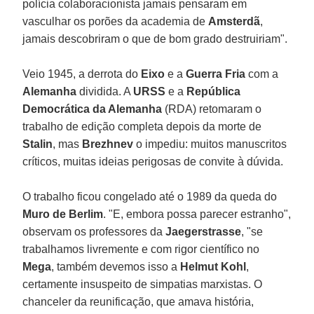
polícia colaboracionista jamais pensaram em
vasculhar os porões da academia de
Amsterdã
,
jamais descobriram o que de bom grado destruiriam".
Veio 1945, a derrota do
Eixo
e a
Guerra Fria
com a
Alemanha
dividida. A
URSS
e a
República
Democrática da Alemanha
(RDA) retomaram o
trabalho de edição completa depois da morte de
Stalin
, mas
Brezhnev
o impediu: muitos manuscritos
críticos, muitas ideias perigosas de convite à dúvida.
O trabalho ficou congelado até o 1989 da queda do
Muro de Berlim
. "E, embora possa parecer estranho",
observam os professores da
Jaegerstrasse
, "se
trabalhamos livremente e com rigor científico no
Mega
, também devemos isso a
Helmut Kohl
,
certamente insuspeito de simpatias marxistas. O
chanceler da reunificação, que amava história,