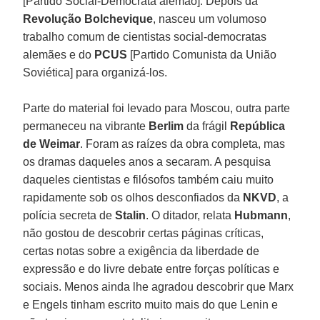
[Partido Social-Democrata alemão]. Depois da
Revolução Bolchevique
, nasceu um volumoso
trabalho comum de cientistas social-democratas
alemães e do
PCUS
[Partido Comunista da União
Soviética] para organizá-los.
Parte do material foi levado para Moscou, outra parte
permaneceu na vibrante
Berlim
da frágil
República
de Weimar
. Foram as raízes da obra completa, mas
os dramas daqueles anos a secaram. A pesquisa
daqueles cientistas e filósofos também caiu muito
rapidamente sob os olhos desconfiados da
NKVD
, a
polícia secreta de
Stalin
. O ditador, relata
Hubmann
,
não gostou de descobrir certas páginas críticas,
certas notas sobre a exigência da liberdade de
expressão e do livre debate entre forças políticas e
sociais. Menos ainda lhe agradou descobrir que Marx
e Engels tinham escrito muito mais do que Lenin e