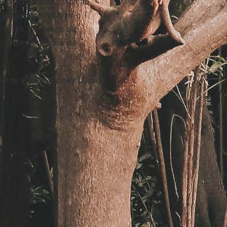
ranco como uma condição
álogo pode garantir o
ivres, distantes da
na breve história da
 fotos são de
Sidney Lemes