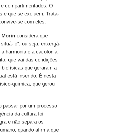
s e compartimentados. O
s e que se excluem. Trata-
convive-se com eles.
,
Morin
considera que
ituá-lo”, ou seja, enxergá-
 a harmonia e a cacofonia.
to, que vai das condições
s biofísicas que geraram a
ual está inserido. É nesta
ísico-química, que gerou
io passar por um processo
ncia da cultura foi
gra e não separa os
humano, quando afirma que