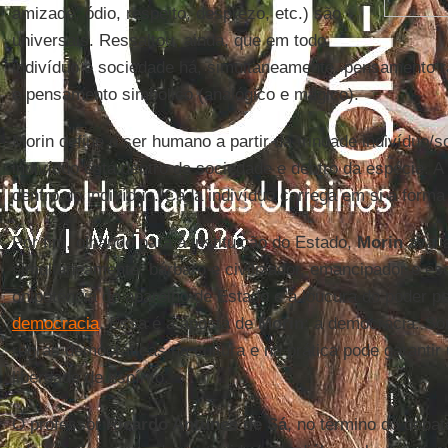
amizade, ódio, respeito, desprezo, etc.) são
universais. Ressaltou, ainda, que em todo
indivíduo e sociedade há, simultaneamente, pensamento ra
e pensamento simbólico (analógico e mágico).
Morin define o ser humano a partir da trindade indivíduo/
indivíduo está dentro da sociedade e dentro da espécie. 
dentro do indivíduo. Cada indivíduo carrega em si a forma
Por fim, olhando para a instituição do Estado,
Morin
avali
simultaneamente, bárbaro e civilizador, emancipador e esc
onipotência do aparelho de Estado e à loucura do poder p
democracia
. Essa é a aposta de
Morin
: a democracia. S
regras democráticas na cultura e na prática pode garantir 
liberdade de espírito.
O professor
Ricardo Antunes de Sá
, no término do debat