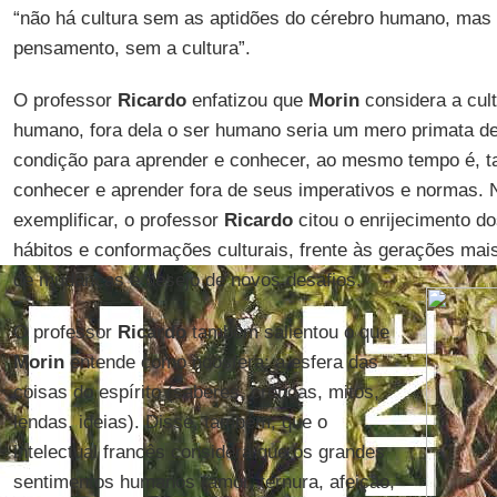
“não há cultura sem as aptidões do cérebro humano, mas 
pensamento, sem a cultura”.
O professor
Ricardo
enfatizou que
Morin
considera a cult
humano, fora dela o ser humano seria um mero primata de
condição para aprender e conhecer, ao mesmo tempo é, 
conhecer e aprender fora de seus imperativos e normas. 
exemplificar, o professor
Ricardo
citou o enrijecimento d
hábitos e conformações culturais, frente às gerações ma
de mudanças e desejo de novos desafios.
O professor
Ricardo
também salientou o que
Morin
entende como noosfera: a esfera das
coisas do espírito (saberes, crenças, mitos,
lendas, ideias). Disse, também, que o
intelectual francês considera que os grandes
sentimentos humanos (amor, ternura, afeição,