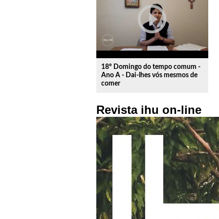
play_circle_outline
18º Domingo do tempo comum -
Ano A - Dai-lhes vós mesmos de
comer
Revista ihu on-line