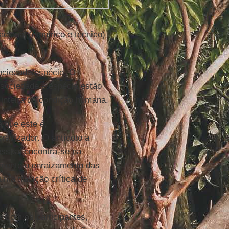
cional (empírico e técnico)
sociedade/espécie. O
A sociedade e espécie estão
 inteira da condição humana.
a que este é,
ravizador. O antídoto à
essoal encontra-se na
omente o enraizamento das
uma tradição crítica de
e com os participantes,