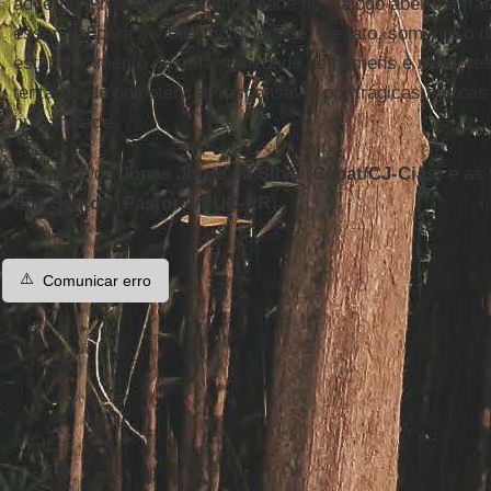
advertiu a respeito da centralidade do diálogo aberto e f
essencial para a vida em sociedade. De fato, somente o di
estabelecimento de uma sociedade de homens e mulheres l
tentação de onipotência, responsável por trágicas marcas 
humanidade.
O texto é de
Jonas Jorge da Silva
(
Cepat/CJ-Cias
) e as
dos Santos
(
Pastoral/PUC-PR
).
⚠️
Comunicar erro