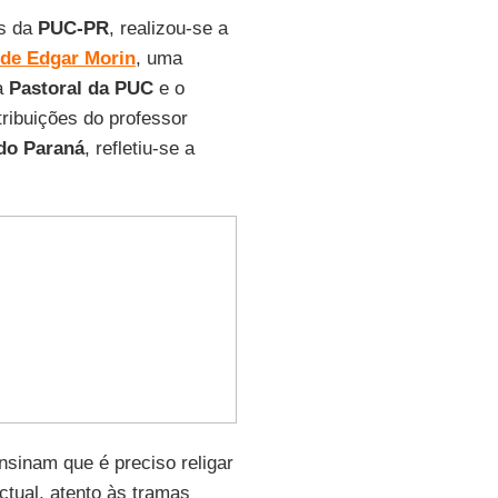
as da
PUC-PR
, realizou-se a
 de Edgar Morin
, uma
a
Pastoral da PUC
e o
ribuições do professor
 do Paraná
, refletiu-se a
nsinam que é preciso religar
ctual, atento às tramas