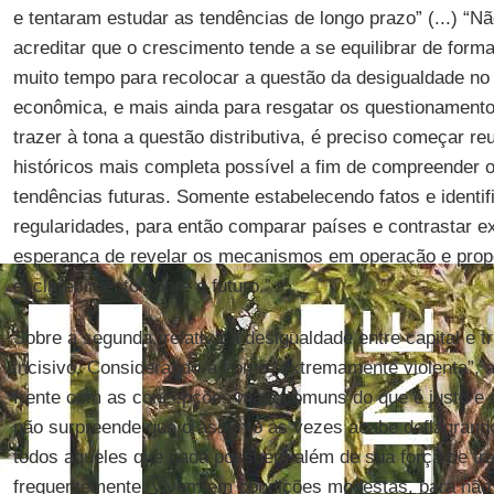
e tentaram estudar as tendências de longo prazo” (...) “N
acreditar que o crescimento tende a se equilibrar de fo
muito tempo para recolocar a questão da desigualdade no 
econômica, e mais ainda para resgatar os questionamentos
trazer à tona a questão distributiva, é preciso começar r
históricos mais completa possível a fim de compreender o 
tendências futuras. Somente estabelecendo fatos e identi
regularidades, para então comparar países e contrastar e
esperança de revelar os mecanismos em operação e prop
esclarecimento sobre o futuro.”
Sobre a segunda, relativa à desigualdade entre capital e t
incisivo. Considerando-a como “extremamente violenta”, a
frente com as concepções mais comuns do que é justo e d
não surpreende que o assunto às vezes acabe deflagrando
todos aqueles que nada possuem além de sua força de tra
frequentemente, vivem em condições modestas, para não 