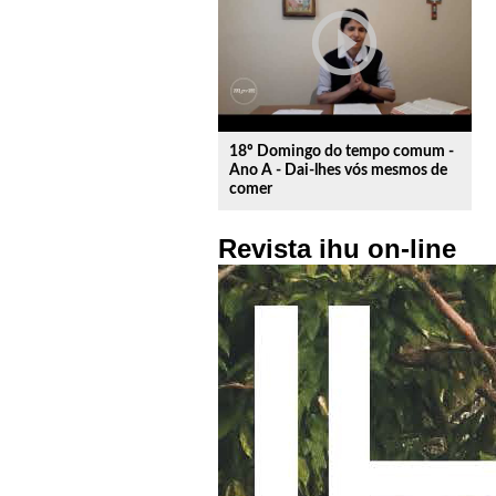
play_circle_outline
18º Domingo do tempo comum -
Ano A - Dai-lhes vós mesmos de
comer
Revista ihu on-line