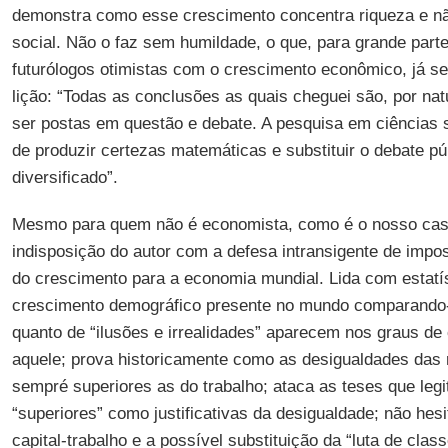
demonstra como esse crescimento concentra riqueza e nã
social. Não o faz sem humildade, o que, para grande part
futurólogos otimistas com o crescimento econômico, já s
lição: “Todas as conclusões as quais cheguei são, por na
ser postas em questão e debate. A pesquisa em ciências 
de produzir certezas matemáticas e substituir o debate pú
diversificado”.
Mesmo para quem não é economista, como é o nosso caso
indisposição do autor com a defesa intransigente de imp
do crescimento para a economia mundial. Lida com estatí
crescimento demográfico presente no mundo comparando
quanto de “ilusões e irrealidades” aparecem nos graus d
aquele; prova historicamente como as desigualdades das 
sempré superiores as do trabalho; ataca as teses que leg
“superiores” como justificativas da desigualdade; não hesit
capital-trabalho e a possível substituição da “luta de class