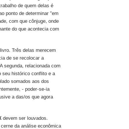
trabalho de quem delas é
 ao ponto de determinar ”em
dade, com que cônjuge, onde
nante do que acontecia com
 livro. Três delas merecem
ia de se recolocar a
 A segunda, relacionada com
seu histórico conflito e a
mulado somados aos dos
temente, - poder-se-ia
lusive a das/os que agora
X
devem ser louvados.
o cerne da análise econômica