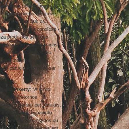
Marikana
(lembrança do
, contra mineiros em greve,
difícil aceitar que os
rte, herdam essa condição -
ueza produzida sem que
de alcançar níveis elevados:
. Contudo, as vezes ela
zam de maneira mais
, a participação pode ser
ro, diz
Piketty
: “A lei do
mada de “retornos
e alguns pontos percentuais,
camente a uma expansão
sejam sempre reinvestidos ou
 não seja grande demais em