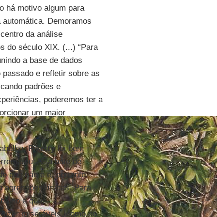
ão há motivo algum para
rma automática. Demoramos
centro da análise
 do século XIX. (...) “Para
eunindo a base de dados
passado e refletir sobre as
ficando padrões e
xperiências, poderemos ter a
orcionar um maior
rabalho,
Piketty
foi bem
rrematou: “Ela bate de
o que não é e, portanto,
 agressões físicas. Para
balho e que,
dizer miseráveis, como no