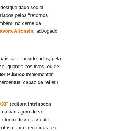
 desigualdade social
criados pelos “retornos
ambém, no cerne da
ávora Alfonsin
, advogado.
aís são considerados, pela
o, quando positivos, ou de
er Público
implementar
ercentual capaz de refletir
XXI
” (editora
Intrínseca
om a vantagem de se
em torno desse assunto,
ntos como científicos, ele