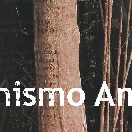
 oferece, justamente aí,
, até em decorrência da
ropriedade, fica longe de
udar e debater as lições da
no próprio escrito do seu
rivado do capital e com a
: “ A desigualdade r > g faz
alizem mais rápido do que a
de exprime uma contradição
 se transformar em rentista
orça de trabalho. Uma vez
o que cresce a produção. O