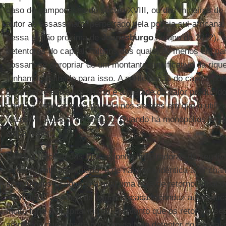
caso do camponeses do século XVIII, ou dos mineiros de
autor ao assassinato, perpetrado pela polícia sul-africana
nessa região próxima de
Joanesburgo
no ano de 2012), é 
detentores do capital - alguns dos quais, ao menos em pa
possam se apropriar de um montante significativo da riq
tenham trabalhado para isso. A participação do capital po
geralmente entre um quarto e a metade do valor produzido
chega a superar essa parcela nos setores em que o utili
intensiva, como a mineração. Quando há monopólios locais
ainda maior”.
Sobre a terceira das muitas fontes inspiradoras do seu liv
“crescimento acumulado” é de natureza idêntica à lei cha
acumulados”, segundo a qual uma taxa de retorno anual d
acumulada ao longo de várias décadas, conduz automati
muito forte do capital inicial - contanto que os retornos 
ao menos que a parte consumida pelo detentor do capital