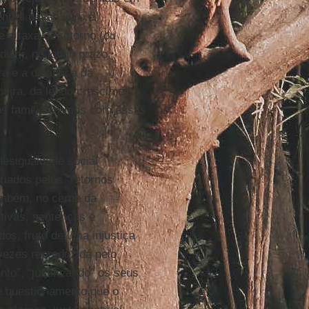
tral desse livro é
 a taxa de retorno (ou
duzir, no longo prazo,
ra e a dinâmica da
eira, da lei do crescimento
nos familiarizemos com essas
desigualdade social
criados pelos “retornos
ambém, no cerne da
ativas, sentenças e
os, fruto de uma injustiça
 vezes reproduzida pelo
o”, “justificando” os seus
e questionamento que o