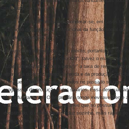
respeito devido aos direitos humanos fundamentais sociais
para fazer-se valer.
O que deveria ser obrigatório ponderar-se, em casos tais
aplicação do princípio constitucional da função social da p
qualquer cogitação.
Se outro não for considerado o mérito, portanto, de se est
obra “O capitalismo no século XXI”, talvez o maior esteja 
autor. Simbolizando com a letra “r” a taxa de rendimento p
letra “g” a do crescimento da renda e da produção, conclui
com que os patrimônios originados no passado se recapit
progressão da produção e dos salários. Essa desigualda
lógica fundamental. O empresário tende inevitavelmente a
e a dominar cada vez mais aqueles que só possuem sua f
constituído, o capital se reproduz sozinho, mais rápido d
passado devora o futuro.”