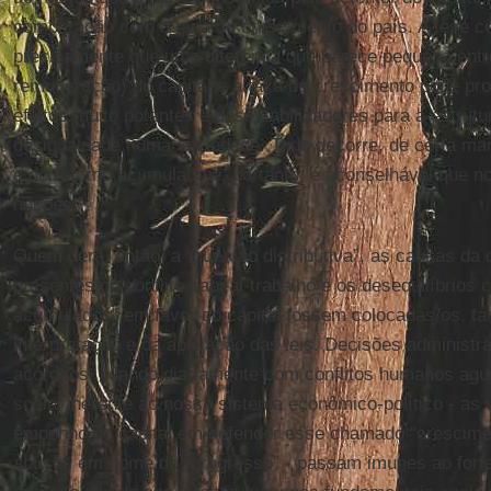
comparação com a taxa de crescimento do país. A tese cen
precisamente que uma diferença que parece pequena entre
remuneração) do capital e a taxa de crescimento pode pro
efeitos muito potentes e desestabilizadores para a estrutu
desigualdade numa sociedade. Tudo decorre, de certa man
e do retorno acumulado e, portanto, é aconselhável que 
noções.”
Quem dera, então, a “questão distributiva”, as causas da 
presentes no conflito capital-trabalho e os desequilíbrios 
acumulados” em favor do capital fossem colocadas/os, t
interpretação e da aplicação das leis. Decisões administr
acórdãos, lidando diariamente com conflitos humanos agud
social inerente ao nosso sistema econômico-político - as
empenho do capital em defender esse chamado “cresciment
abusos em nome do “progresso” - passam imunes ao fort