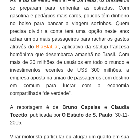
As férias de verão vêm aí – e com elas, os brasileiros
se preparam para enfrentar as estradas. Com
gasolina e pedágios mais caros, poucos têm dinheiro
no bolso para bancar a viagem sozinhos. Quem
precisa dividir a conta terá uma opção neste ano:
achar um ou mais passageiros para rachar os gastos
através do
BlaBlaCar
, aplicativo da startup francesa
homônima que desembarca amanhã no Brasil. Com
mais de 20 milhões de usuários em todo o mundo e
investimentos recentes de US$ 300 milhões, a
empresa aposta na união de passageiros com destino
em comum para lucrar com a economia
compartilhada “de verdade”.
A reportagem é de
Bruno Capelas
e
Claudia
Tozetto
, publicada por
O Estado de S. Paulo
, 30-11-
2015.
Virar motorista particular ou alugar um quarto em sua