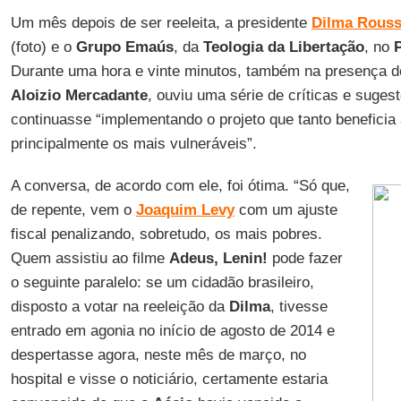
Um mês depois de ser reeleita, a presidente
Dilma Rouss
(foto) e o
Grupo Emaús
, da
Teologia da Libertação
, no
P
Durante uma hora e vinte minutos, também na presença do
Aloizio Mercadante
, ouviu uma série de críticas e suges
continuasse “implementando o projeto que tanto beneficia 
principalmente os mais vulneráveis”.
A conversa, de acordo com ele, foi ótima. “Só que,
de repente, vem o
Joaquim Levy
com um ajuste
fiscal penalizando, sobretudo, os mais pobres.
Quem assistiu ao filme
Adeus, Lenin!
pode fazer
o seguinte paralelo: se um cidadão brasileiro,
disposto a votar na reeleição da
Dilma
, tivesse
entrado em agonia no início de agosto de 2014 e
despertasse agora, neste mês de março, no
hospital e visse o noticiário, certamente estaria