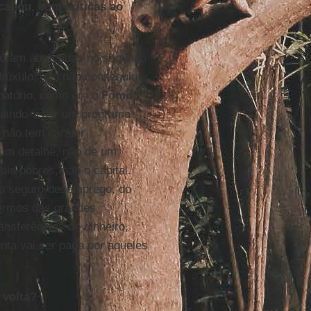
cabou, com críticas ao
 foram abraçadas no segundo
drúxulo, que não conseguiu
atório, como era o
Fome
ituindo-o por um programa
não tem caráter
 um detalhe, não de um
ais pobres, não o capital.
do seguro-desemprego, do
termos das grandes
ansferências de dinheiro,
onta vai ser paga por aqueles
 volta?