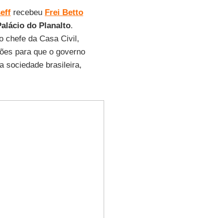
eff
recebeu
Frei Betto
alácio do Planalto
.
 chefe da Casa Civil,
tões para que o governo
a sociedade brasileira,