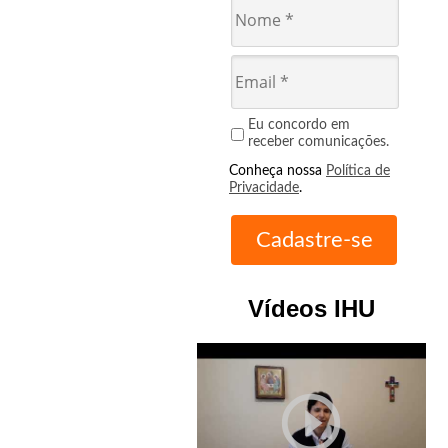
Eu concordo em
receber comunicações.
Conheça nossa
Política de
Privacidade
.
Vídeos IHU
play_circle_outline