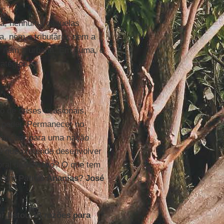
ra, nenhuma daquelas
a, nem a tributária, nem a
o, nem a urbana. Em suma, o
atégico.
o de crises ocasionais,
e poder. Permanecer no
slanchar para uma nação
no que pretende desenvolver
coral desafinado? O que tem
com
Patrus Ananias
?
José
r listou 13 razões para