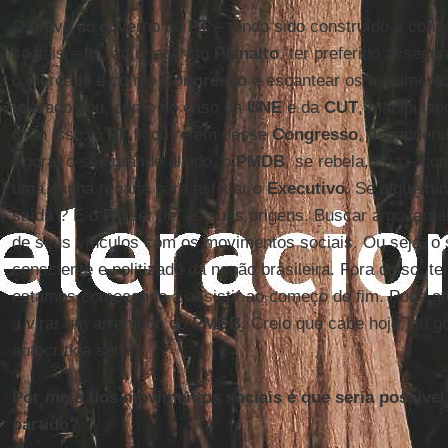
O grave do governo do
PT
– tendo sido construído e cons
sociais – foi, ao chegar ao
Planalto
, ter preferido assegu
o mercado e com o
Congresso
e escantear os movimentos
tolerados ou, como no caso da
UNE
e da
CUT
, manipulad
Com isso, o
PT
ficou refém desse
Congresso
, dependend
Agora, o seu grande aliado, o
PMDB
, se rebela, cria – c
uma cunha renana para asfixiar o
Executivo
. Se alguém m
saída”? É o
PT
ser fiel às suas origens. Buscar a governa
de seus vínculos com os movimentos sociais. Ou seja, o
consciente e politizado da nação brasileira. Fora disso, 
estamos começando a assistir ao começo do fim. Pode at
a virar um arremedo do
PMDB
. Creio que cabe hoje, ao g
autocrítica séria.
Por meio dos movimentos sociais é que seria possíve
partido?