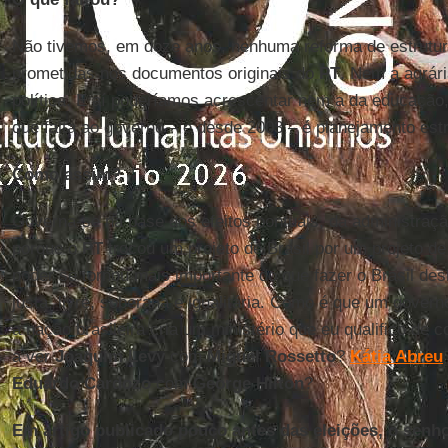
Não tivemos, em doze anos, nenhuma reforma de estrutu
prometidas nos documentos originais do
PT
. Nem a agrári
política. E aí poderíamos acrescentar nem a da educaçã
que falta ao governo – e desde 2003 – é planejamento estr
Como assim?
Governa-se na base dos efeitos pontuais, da administraçã
porque o
PT
trocou um projeto de Brasil por um projeto d
poder se tornou mais importante do que fazer o Brasil de
justa, livre, soberana e igualitária. Como é que um gover
a nação brasileira cria um ministério que eu qualifico de 
a ver
Joaquim Levy
com
Miguel Rossetto
?
Kátia Abreu
Eduardo Cardozo
com
George Hilton
?
Em artigo publicado pouco antes das eleições, o senho