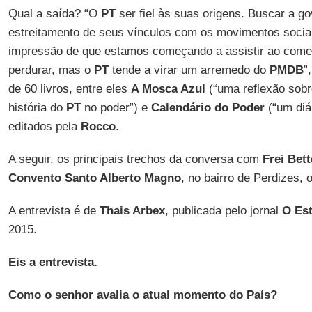
Qual a saída? “O
PT
ser fiel às suas origens. Buscar a go
estreitamento de seus vínculos com os movimentos sociai
impressão de que estamos começando a assistir ao começ
perdurar, mas o
PT
tende a virar um arremedo do
PMDB
”
de 60 livros, entre eles
A Mosca Azul
(“uma reflexão sobre
história do
PT
no poder”) e
Calendário do Poder
(“um diá
editados pela
Rocco
.
A seguir, os principais trechos da conversa com
Frei Bet
Convento Santo Alberto Magno
, no bairro de Perdizes,
A entrevista é de
Thais Arbex
, publicada pelo jornal
O Es
2015.
Eis a entrevista.
Como o senhor avalia o atual momento do País?