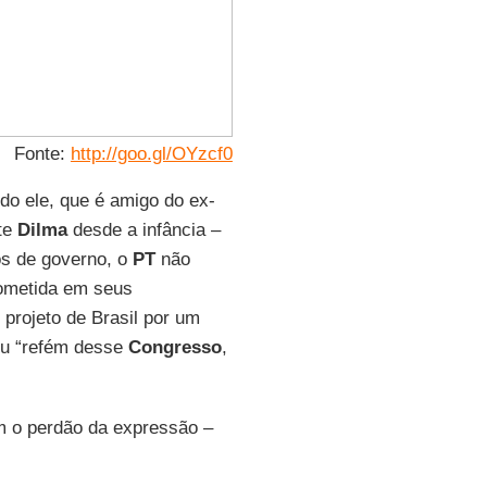
Fonte:
http://goo.gl/OYzcf0
do ele, que é amigo do ex-
te
Dilma
desde a infância –
s de governo, o
PT
não
rometida em seus
 projeto de Brasil por um
cou “refém desse
Congresso
,
om o perdão da expressão –