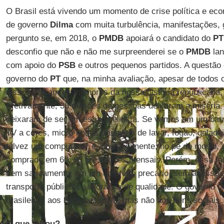
O Brasil está vivendo um momento de crise política e ec
de governo
Dilma
com muita turbulência, manifestações,
pergunto se, em 2018, o
PMDB
apoiará o candidato do
PT
desconfio que não e não me surpreenderei se o
PMDB
lan
com apoio do
PSB
e outros pequenos partidos. A questão
governo do
PT
que, na minha avaliação, apesar de todos 
nisso –, foram os melhores da nossa história republicana,
Efetivamente, 36 milhões de pessoas deixaram a miséria.
deixaram de ser um espaço elitista. Se vamos em um barra
TV a cores, micro-ondas, máquina de lavar, fogão, geladeir
talvez um computador e, possivelmente, no pé do morro, 
comprado em 60, 90 prestações mensais. Porém, essa fam
sem saneamento, em um emprego precário, sem acesso a
transporte público e segurança de qualidade. O governo fa
brasileiros aos bens pessoais, mas não aos bens sociais.
O que faltou?