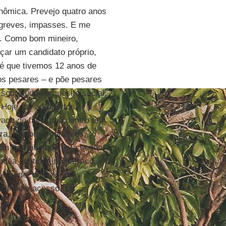
onômica. Prevejo quatro anos
 greves, impasses. E me
. Como bom mineiro,
çar um candidato próprio,
 é que tivemos 12 anos de
os pesares – e põe pesares
 sobretudo no quesito social.
 Hoje, os aeroportos
co de favela, lá dentro tem
a, telefones celulares,
um carrinho que está sendo
ília continua no barraco,
 saúde, educação,
cilitou o acesso dos