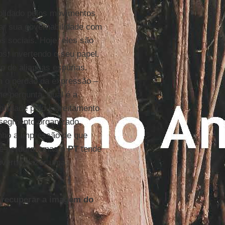
olidado pelos movimentos
rar sua governabilidade com
 sociais. Hoje, eles são
os, invertendo o seu papel.
o de alianças espúrias.
om o perdão da expressão –
e pergunta “qual é a
bilidade pelo estreitamento
 segmento organizado,
tenho a impressão de que
é perdurar, mas o
PT
tende
overno, fazer uma
l recuperar a imagem do