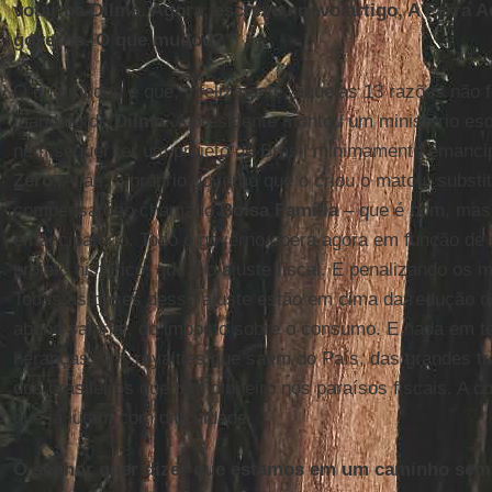
votar na Dilma. Agora, escreveu novo artigo, A Farra A
governo. O que mudou?
O que mudou é que, infelizmente, aquelas 13 razões não
mandato de
Dilma
. A presidente montou um ministério es
nem sequer ter um projeto de Brasil minimamente emancip
Zero
. Aliás, o próprio governo que o criou o matou, subst
compensatório chamado
Bolsa Família
– que é bom, mas 
emancipatório. Todo o governo opera agora em função de
projeto histórico, que é o ajuste fiscal. E penalizando os m
Todas as bases desse ajuste estão em cima da redução 
abono salarial, do imposto sobre o consumo. E nada em 
heranças, dos royalties que saem do País, das grandes tr
dos brasileiros que têm dinheiro nos paraísos fiscais. A c
que já lutam com dificuldade.
O senhor quer dizer que estamos em um caminho sem