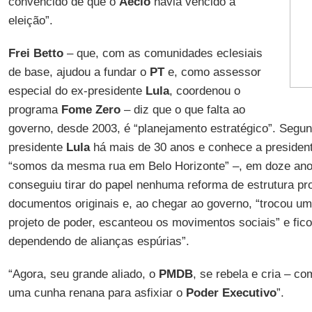
convencido de que o
Aécio
havia vencido a
eleição”.
Frei Betto
– que, com as comunidades eclesiais
de base, ajudou a fundar o
PT
e, como assessor
especial do ex-presidente
Lula
, coordenou o
programa
Fome Zero
– diz que o que falta ao
governo, desde 2003, é “planejamento estratégico”. Segun
presidente
Lula
há mais de 30 anos e conhece a presiden
“somos da mesma rua em Belo Horizonte” –, em doze ano
conseguiu tirar do papel nenhuma reforma de estrutura p
documentos originais e, ao chegar ao governo, “trocou um
projeto de poder, escanteou os movimentos sociais” e fi
dependendo de alianças espúrias”.
“Agora, seu grande aliado, o
PMDB
, se rebela e cria – c
uma cunha renana para asfixiar o
Poder Executivo
”.