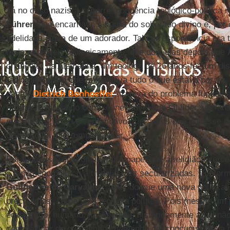
Já no caso nazista, a correspondência teológico-política 
Führer
, que encarnava a figura do soberano divino e, por
fidelidade digna de um adorador. Tal correspondência era 
mais sensíveis teologicamente, que dois dias depois que
chanceler da Alemanha, um teólogo de 26 anos fez um d
rádio de
Berlim
que antecipava tudo o que estava por vir
pastor
Dietrich Bonhoeffer
“tratava do problema fundame
Führer
, explicando como é inevitável que tal líder se tra
messias”.(2) Não é sem motivo que, antes que pudesse co
discurso foi interrompido no ar.
Por tudo isso, desconsiderar o papel que a religião exerce
o fenômeno político a trivialidades secularizadas. Confo
Guilherme de Carvalho
, “mais do que uma nova política,
precisamos... é de uma teologia política. Pois mesmo um 
equilibrado, humano, inteligente e historicamente atual nã
desintoxicar do que venho chamando de ‘concupiscência pol