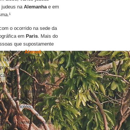
s judeus na
Alemanha
e em
sma.¹
com o ocorrido na sede da
eográfica em
Paris
. Mais do
pessoas que supostamente
l muçulmano
Ahmed
 história do jovem judeu e a
 precisam ser lembradas
ca evidente o lugar que a
, a relação entre política e
o foi desencadeado por
ternacionais permaneceram
s, cinco hotéis, 36 bares,
tes de serem incendiados
ões da revista francesa.