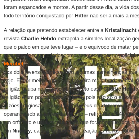
foram espancados e mortos. A partir desse dia, a vida do
todo território conquistado por
Hitler
não seria mais a me
A relação que pretendo estabelecer entre a
Kristallnacht
revista
Charlie Hebdo
extrapola a simples localização g
que o palco em que teve lugar – e o equívoco de matar 
estavam do mesmo lado, como aconteceu com o policia
Merabet
, assassinado enquanto agonizava na calçada –, a
dos dois jovens islâmicos tem algumas semelhanças que
hoje. Em primeiro lugar, e de maneira mais fundamental, fi
religião ocupa no espaço público. No caso
Charlie Hebdo
religião é um pouco mais evidente, pois não só o episódi
razões religiosas, como também seus desdobramentos in
operando sob as lentes da religião – refiro-me as 45 igreja
um orfanato e uma escola cristã que foram saqueados an
em
Niamey
, capital do
Niger
em reação às novas publicaç