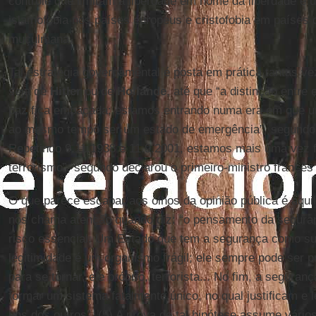
controle que limitam a liberdade em nome da liberdade e
islamofobia nos países europeus e cristofobia em países
muçulmana.
Tal estratégia governamental é posta em prática tantas 
seja de
Hitler
ou de
Hollande
, até que “a distinção entre
paz fica embaçada; estamos entrando numa era em que u
ao mesmo tempo ser um estado de emergência”, segundo
Repetindo 9.11.1938 e 11.9.2001, estamos mais uma vez fr
terrorismo”, segundo declarou o primeiro-ministro francê
O que parece escapar aos olhos da opinião pública é aqui
nos chama atenção quando diz: “o pensamento da seguranç
risco essencial. Um Estado que tem a segurança como sua
legitimidade é um organismo frágil; ele sempre pode ser 
para se tornar, ele próprio, terrorista... No fim, a segura
formar um sistema fatalmente único, no qual justificam e
uns dos outros”. (5) A prova de tal hipótese assume vári