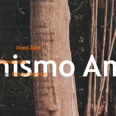
 um aumento considerável da
 de predominância
vezes durante um mandato,
 estado de guerra e estado de
m estado de paz em si pode
 explica
Slavoj Žižek
(4).
ente a “guerra contra o
s
Manuel Valls
.
lo que
Giorgio Agamben
a traz, dentro de si, um
 única tarefa e origem de
provocado pelo terrorismo
nça e o terrorismo podem
 legitimam todas as ações
os níveis de comprovação