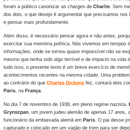
foram a público canonizar as charges de
Charlie
. Sem me
dos dois, o que desejo é argumentar que precisamos nos 
e pensar mais profundamente.
Além disso, é necessário pensar agora e não antes, porq
exercitar sua memória política. Nós vivemos em tempos d
informações, onde se tornou quase impossível não se es
mesmo que tenha sido algo terrível e de impacto na vida d
tudo isso, o presente texto é um breve exercício de memó
acontecimentos recentes na mesma cidade. Uma problem
ao contrário do que
Charles Dickens
fez, contará dois c
Paris
, na
França
.
No dia 7 de novembro de 1938, em pleno regime nazista,
Grynszpan
, um jovem judeu alemão de apenas 17 anos, 
funcionário da embaixada alemã em
Paris
. O pai desse j
capturado e colocado em um vagão de trem para ser dep