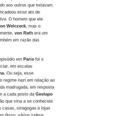
ado aos outros que estavam
encadeou esse ato de
 alvo. O homem que ele
on Welczeck
, mas o
camente,
von Rath
era um
também em razão das
 episódio em
Paris
foi o
iciar, em escalas
ha
. Ou seja, esse
o regime nazi em relação ao
 da madrugada, em resposta
 a cada posto da
Gestapo
ão que viria a se conhecida
s casas, sinagogas e lojas
m disso, vários judeus