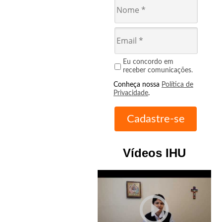
Eu concordo em
receber comunicações.
Conheça nossa
Política de
Privacidade
.
Vídeos IHU
play_circle_outline