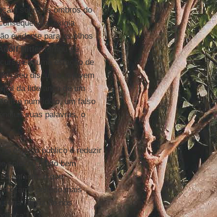
recaia sobre os ombros do
 consequência, exigia
tão evidente para os olhos
Adolf Hitler
tornou-se
iscurso em uma estação de
. Em seu discurso, o jovem
ntal da liderança de um
nsforme num ídolo, um falso
ncluir suas palavras, o
 no espaço público é reduzir
rme colocou muito bem
 no entanto, o que
programa político mais
o seria capaz de nos
ítica’”. (3)