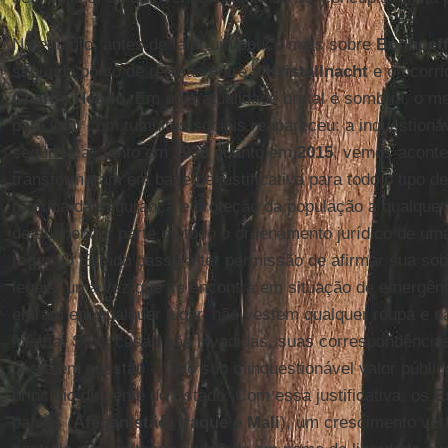
No entanto, antes de falar um pouco mais sobre
Bonhoeff
segundo ponto de relação entre a
Kristallnacht
e o ocorri
Charlie Hebdo
. Em uma atualidade brutal e sombria, o 
para lidar com tumultos sociais reapareceu: a inquestionáv
segurança. Tanto em
1938
quanto em
2015
, vemos aconte
transformaram em base de justificativa para todo o tipo de 
retórica da segurança e proteção da população a qualquer c
de suspender parte ou todo o ordenamento jurídico de um
regra. O Estado passa a ter permissão de afirmar sua sob
legais, uma vez que se encontra em situação de emergênc
entram em qualquer lugar, não vestem qualquer roupa e n
intacta. Suas casas são invadidas, suas correspondências
posta em questão – tudo sob o inquestionável valor públi
princípio dirigente do Estado. Com essa justificativa, os
E
países (
Afeganistão
,
Iraque
e
Mali
), um crescimento vert