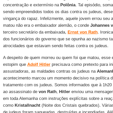
concentração e extermínio na
Polônia
. Tal episódio, som
sendo empreendidos todos os dias contra os judeus, des
vingança do rapaz. Infelizmente, aquele jovem errou seu
matou não era o embaixador alemão, o conde
Johannes v
terceiro secretário da embaixada,
Ernst von Rath
. Ironi
dos funcionários do governo que se opunha ao nazismo 
atrocidades que estavam sendo feitas contra os judeus.
A despeito de quem morreu ou quem foi que matou, esse
estopim que
Adolf Hitler
precisava como pretexto para in
assustadoras, as maldades contras os judeus na
Aleman
acontecimento marcou um momento decisivo na política d
tratamento com os judeus. Somos informados que à 1h20
ao assassinato de
von Rath
,
Hitler
enviou uma mensagem
em toda Alemanha com instruções explícitas sobre a reaç
como
Kristallnacht
(Noite dos Cristais quebrados). Vária
de judeus foram saqueadas, destruídas e incendiadas. Alé