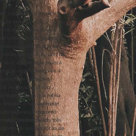
er
, cabe ainda mostrar o
do na sede da revista
mesmo mecanismo político
el violência para garantir a
cimentos políticos que se
violência estatal. A partir da
usto, a tecnologia política
a nação está tornando-se a
erania sem restrições
ia. As pessoas já não
ão mantém mais sua rotina
 violadas e sua dignidade
co da segurança enquanto
stados Unidos
invadiu três
iginoso de leis e práticas de