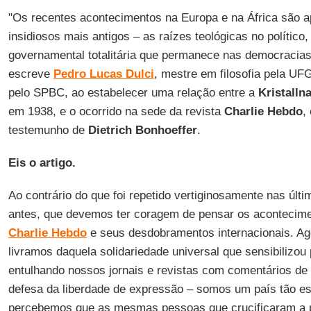
"Os recentes acontecimentos na Europa e na África são 
insidiosos mais antigos – as raízes teológicas no polític
governamental totalitária que permanece nas democracia
escreve
Pedro Lucas Dulci
, mestre em filosofia pela UF
pelo SPBC, ao estabelecer uma relação entre a
Kristalln
em 1938, e o ocorrido na sede da revista
Charlie Hebdo
,
testemunho de
Dietrich Bonhoeffer
.
Eis o artigo.
Ao contrário do que foi repetido vertiginosamente nas úl
antes, que devemos ter coragem de pensar os acontecime
Charlie Hebdo
e seus desdobramentos internacionais. Ag
livramos daquela solidariedade universal que sensibilizou
entulhando nossos jornais e revistas com comentários de 
defesa da liberdade de expressão – somos um país tão es
percebemos que as mesmas pessoas que crucificaram a 