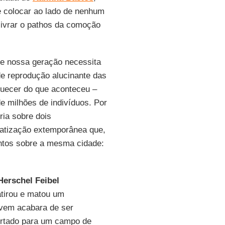
 colocar ao lado de nenhum
livrar o pathos da comoção
ue nossa geração necessita
e reprodução alucinante das
quecer do que aconteceu –
e milhões de indivíduos. Por
ria sobre dois
atização extemporânea que,
ontos sobre a mesma cidade:
Herschel Feibel
atirou e matou um
ovem acabara de ser
ortado para um campo de