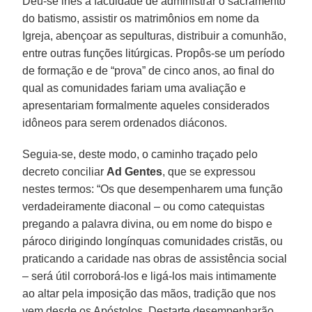
Deu-se lhes a faculdade de administrar o sacramento
do batismo, assistir os matrimônios em nome da
Igreja, abençoar as sepulturas, distribuir a comunhão,
entre outras funções litúrgicas. Propôs-se um período
de formação e de “prova” de cinco anos, ao final do
qual as comunidades fariam uma avaliação e
apresentariam formalmente aqueles considerados
idôneos para serem ordenados diáconos.
Seguia-se, deste modo, o caminho traçado pelo
decreto conciliar
Ad Gentes
, que se expressou
nestes termos: “Os que desempenharem uma função
verdadeiramente diaconal – ou como catequistas
pregando a palavra divina, ou em nome do bispo e
pároco dirigindo longínquas comunidades cristãs, ou
praticando a caridade nas obras de assistência social
– será útil corroborá-los e ligá-los mais intimamente
ao altar pela imposição das mãos, tradição que nos
vem desde os Apóstolos. Destarte desempenharão