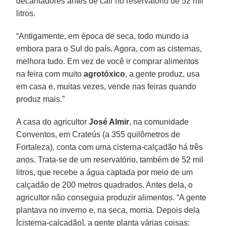
decantadores antes de cair no reservatório de 52 mil
litros.
“Antigamente, em época de seca, todo mundo ia
embora para o Sul do país. Agora, com as cisternas,
melhora tudo. Em vez de você ir comprar alimentos
na feira com muito
agrotóxico
, a gente produz, usa
em casa e, muitas vezes, vende nas feiras quando
produz mais.”
A casa do agricultor
José Almir
, na comunidade
Conventos, em Crateús (a 355 quilômetros de
Fortaleza), conta com uma cisterna-calçadão há três
anos. Trata-se de um reservatório, também de 52 mil
litros, que recebe a água captada por meio de um
calçadão de 200 metros quadrados. Antes dela, o
agricultor não conseguia produzir alimentos. “A gente
plantava no inverno e, na seca, morria. Depois dela
[cisterna-calçadão], a gente planta várias coisas: