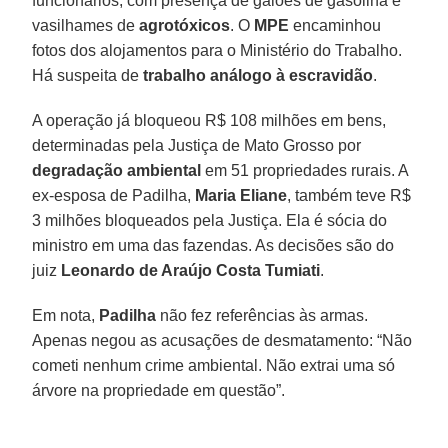
funcionários, com presença de galões de gasolina e
vasilhames de
agrotóxicos
. O
MPE
encaminhou
fotos dos alojamentos para o Ministério do Trabalho.
Há suspeita de
trabalho análogo à escravidão
.
A operação já bloqueou R$ 108 milhões em bens,
determinadas pela Justiça de Mato Grosso por
degradação ambiental
em 51 propriedades rurais. A
ex-esposa de Padilha,
Maria Eliane
, também teve R$
3 milhões bloqueados pela Justiça. Ela é sócia do
ministro em uma das fazendas. As decisões são do
juiz
Leonardo de Araújo Costa Tumiati
.
Em nota,
Padilha
não fez referências às armas.
Apenas negou as acusações de desmatamento: “Não
cometi nenhum crime ambiental. Não extrai uma só
árvore na propriedade em questão”.