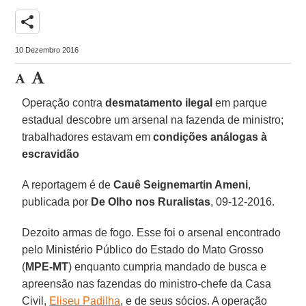
share
10 Dezembro 2016
Operação contra
desmatamento ilegal
em parque
estadual descobre um arsenal na fazenda de ministro;
trabalhadores estavam em
condições análogas à
escravidão
A reportagem é de
Cauê Seignemartin Ameni
,
publicada por
De Olho nos Ruralistas
, 09-12-2016.
Dezoito armas de fogo. Esse foi o arsenal encontrado
pelo Ministério Público do Estado do Mato Grosso
(
MPE-MT
) enquanto cumpria mandado de busca e
apreensão nas fazendas do ministro-chefe da Casa
Civil,
Eliseu Padilha
, e de seus sócios. A operação