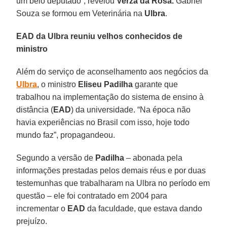
um belo deputado”, revelou
Verza da Rosa.
Gabriel
Souza se formou em Veterinária na
Ulbra
.
EAD da Ulbra reuniu velhos conhecidos de
ministro
Além do serviço de aconselhamento aos negócios da
Ulbra
, o ministro
Eliseu Padilha
garante que
trabalhou na implementação do sistema de ensino à
distância (
EAD
) da universidade. “Na época não
havia experiências no Brasil com isso, hoje todo
mundo faz”, propagandeou.
Segundo a versão de
Padilha
– abonada pela
informações prestadas pelos demais réus e por duas
testemunhas que trabalharam na Ulbra no período em
questão – ele foi contratado em 2004 para
incrementar o
EAD
da faculdade, que estava dando
prejuízo.