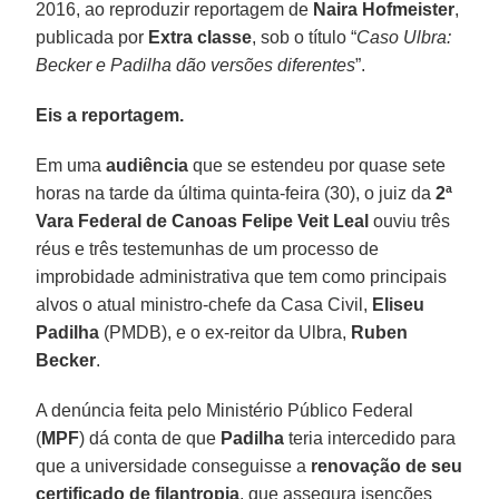
2016, ao reproduzir reportagem de
Naira Hofmeister
,
publicada por
Extra classe
, sob o título “
Caso Ulbra:
Becker e Padilha dão versões diferentes
”.
Eis a reportagem.
Em uma
audiência
que se estendeu por quase sete
horas na tarde da última quinta-feira (30), o juiz da
2ª
Vara Federal de Canoas
Felipe Veit Leal
ouviu três
réus e três testemunhas de um processo de
improbidade administrativa que tem como principais
alvos o atual ministro-chefe da Casa Civil,
Eliseu
Padilha
(PMDB), e o ex-reitor da Ulbra,
Ruben
Becker
.
A denúncia feita pelo Ministério Público Federal
(
MPF
) dá conta de que
Padilha
teria intercedido para
que a universidade conseguisse a
renovação de seu
certificado de filantropia
, que assegura isenções