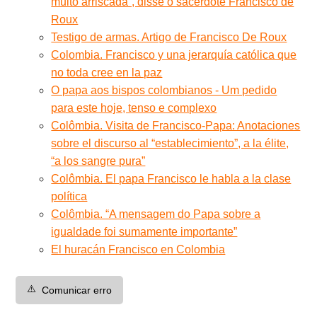
muito arriscada”, disse o sacerdote Francisco de
Roux
Testigo de armas. Artigo de Francisco De Roux
Colombia. Francisco y una jerarquía católica que
no toda cree en la paz
O papa aos bispos colombianos - Um pedido
para este hoje, tenso e complexo
Colômbia. Visita de Francisco-Papa: Anotaciones
sobre el discurso al “establecimiento”, a la élite,
“a los sangre pura”
Colômbia. El papa Francisco le habla a la clase
política
Colômbia. “A mensagem do Papa sobre a
igualdade foi sumamente importante”
El huracán Francisco en Colombia
⚠️
Comunicar erro