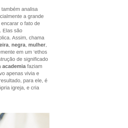
também analisa
cialmente a grande
 encarar o fato de
. Elas são
plica. Assim, chama
eira
,
negra
,
mulher
,
emente em um ‘ethos
trução de significado
a
academia
faziam
vo apenas vivia e
resultado, para ele, é
pria igreja, e cria