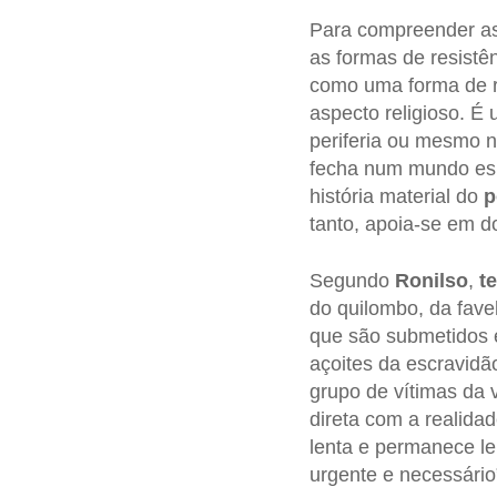
Para compreender as
as formas de resistê
como uma forma de 
aspecto religioso. É
periferia ou mesmo n
fecha num mundo espi
história material do
p
tanto, apoia-se em do
Segundo
Ronilso
,
te
do quilombo, da favel
que são submetidos 
açoites da escravidã
grupo de vítimas da 
direta com a realida
lenta e permanece le
urgente e necessário”