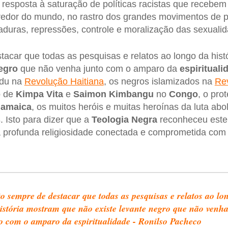
esposta à saturação de políticas racistas que recebem
edor do mundo, no rastro dos grandes movimentos de pr
taduras, repressões, controle e moralização das sexuali
acar que todas as pesquisas e relatos ao longo da his
egro
que não venha junto com o amparo da
espirituali
odu na
Revolução Haitiana
, os negros islamizados na
Rev
o de
Kimpa Vita
e
Saimon Kimbangu
no
Congo
, o pro
Jamaica
, os muitos heróis e muitas heroínas da luta aboli
s
. Isto para dizer que a
Teologia Negra
reconheceu este 
profunda religiosidade conectada e comprometida com a 
o sempre de destacar que todas as pesquisas e relatos ao lo
istória mostram que não existe levante negro que não venh
o com o amparo da espiritualidade - Ronilso Pacheco