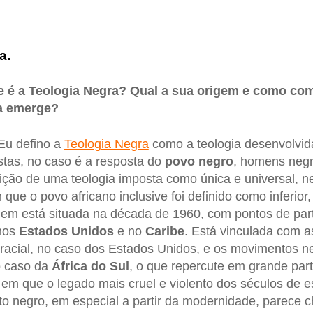
a.
e é a Teologia Negra? Qual a sua origem e como co
a emerge?
u defino a
Teologia Negra
como a teologia desenvolvid
tas, no caso é a resposta do
povo negro
, homens negr
ição de uma teologia imposta como única e universal, ne
 que o povo africano inclusive foi definido como inferior,
em está situada na década de 1960, com pontos de parti
 nos
Estados Unidos
e no
Caribe
. Está vinculada com as
racial, no caso dos Estados Unidos, e os movimentos ne
 caso da
África do Sul
, o que repercute em grande part
m que o legado mais cruel e violento dos séculos de e
ito negro, em especial a partir da modernidade, parece c