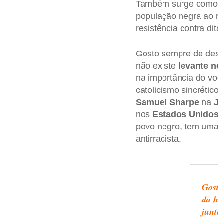
Também surge como r
população negra ao r
resistência contra di
Gosto sempre de dest
não existe
levante n
na importância do v
catolicismo sincrétic
Samuel Sharpe
na
nos
Estados Unido
povo negro, tem uma 
antirracista.
Gost
da h
junt