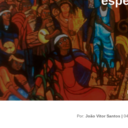
espe
Por:
João Vitor Santos |
04