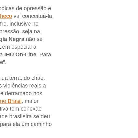
ógicas de opressão e
checo
vai conceituá-la
re, inclusive no
pressão, seja na
gia Negra
não se
a em especial a
 à
IHU On-Line
. Para
de
”.
, da terra, do chão,
 violências reais a
ue derramado nos
no Brasil
, maior
ctiva tem conexão
ade brasileira se deu
o para ela um caminho