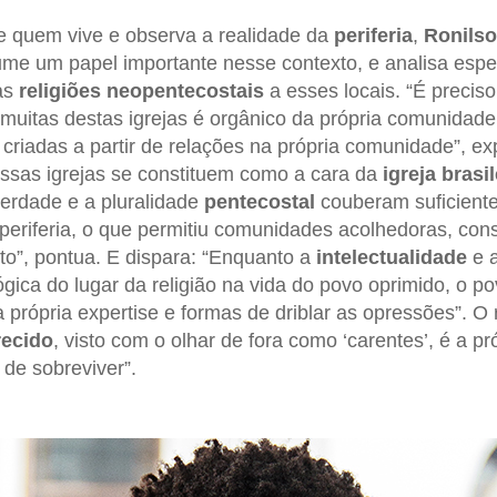
e quem vive e observa a realidade da
periferia
,
Ronilso
me um papel importante nesse contexto, e analisa espe
as
religiões neopentecostais
a esses locais. “É preciso
muitas destas igrejas é orgânico da própria comunidade
criadas a partir de relações na própria comunidade”, ex
ssas igrejas se constituem como a cara da
igreja brasil
iberdade e a pluralidade
pentecostal
couberam suficient
 periferia, o que permitiu comunidades acolhedoras, cons
o”, pontua. E dispara: “Enquanto a
intelectualidade
e 
gica do lugar da religião na vida do povo oprimido, o po
a própria expertise e formas de driblar as opressões”. O 
ecido
, visto com o olhar de fora como ‘carentes’, é a pró
 de sobreviver”.