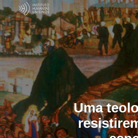
Uma teolo
resistire