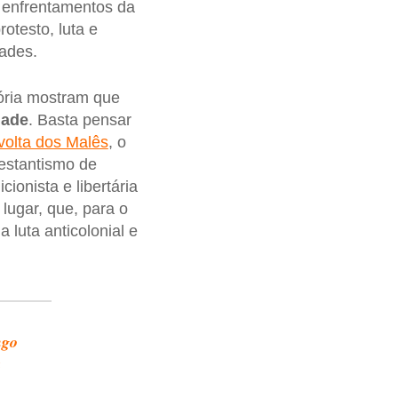
 enfrentamentos da
otesto, luta e
dades.
tória mostram que
dade
. Basta pensar
olta dos Malês
, o
testantismo de
cionista e libertária
lugar, que, para o
luta anticolonial e
ngo
a