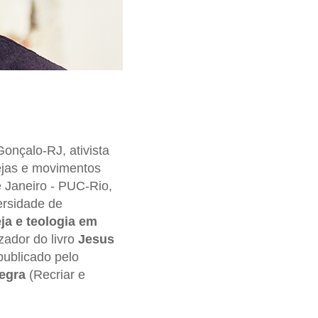
onçalo-RJ, ativista
ejas e movimentos
e Janeiro - PUC-Rio,
ersidade de
eja e teologia em
zador do livro
Jesus
 publicado pelo
egra
(Recriar e