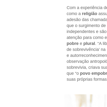
Com a experiência d
como a
religião
assu
adesão das chamad
que o surgimento de 
independentes e são 
atenção para como e
pobre
e
plural
. “A l
de sobrevivência’ na
e autorreconheciment
observação antropoló
sobrevivia, criava su
que “o
povo empobr
suas próprias formas