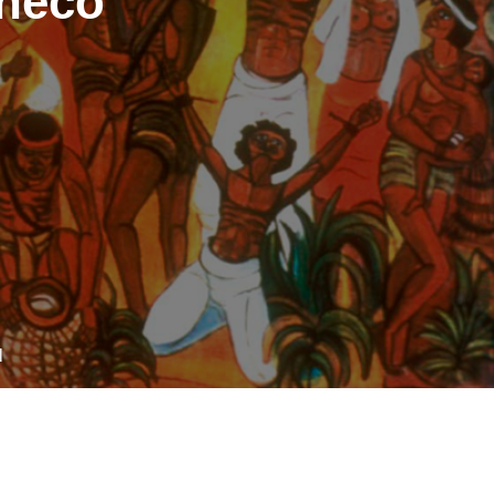
checo
l