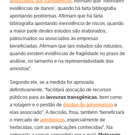
associados aos transgênicos
. Afirmam que ‘inexistem
evidências de danos’, quando há farta bibliografia
apontando problemas. Afirmam que há farta
bibliografia apontando inexistência de riscos, quando
a maior parte destes estudos são elaborados,
patrocinados ou associados às empresas
beneficiadas. Afirmam que tais estudos são robustos,
quando existem evidências de fragilidade no prazo de
análise, no tamanho e na representatividade das
amostras”.
Segundo ele, se a medida for aprovada
definitivamente, “facilitará alocação de recursos
públicos para as
lavouras transgênicas
, bem como
a rolagem e o perdão de
dívidas do agronegócio
a
elas associado”. A decisão, frisa, também “beneficiará
o mercado de
agrotóxicos
, especialmente de
herbicidas, com as implicações conhecidas”. Na
entrevista a seguir, concedida por e-mail,
Melgarejo