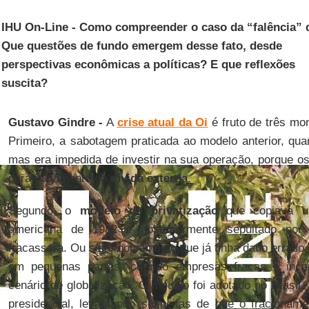
IHU On-Line - Como compreender o caso da “falência” 
Que questões de fundo emergem desse fato, desde
perspectivas econômicas a políticas? E que reflexões
suscita?
Gustavo Gindre -
A
crise atual da Oi
é fruto de três mom
Primeiro, a sabotagem praticada ao modelo anterior, qu
mas era impedida de investir na sua operação, porque o
para pagamento da
dívida externa
.
Segundo, o
modelo de privatização
que copiava um
americana de 1982 e posteriormente sepultado por
fracassara. Ou seja, copiamos o que já tinha dado errado,
em pequenas partes, criando empresas fracas e inc
cenário de globalização. O modelo foi adotado no Brasil
presidencial, levantando suspeitas de que o fracionam