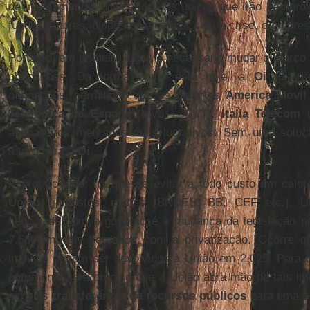
de investimentos bilionários. Os únicos que irão se apr
fundos abutres, dispostos a ganhar com a crise, e empre
Portanto, em primeiro lugar, é necessário mudar o marco r
obrigações. Da forma como está hoje, a
Oi
fica c
obrigações, permitindo que as gigantes
America Movil
Telefonica de España
(Vivo + GVT),
Italia Telecom
(
apenas nos mercados mais lucrativos. Sem uma soluç
futuro para a
Oi
.
Por outro lado, há que se evitar a todo custo um calo
União
(impostos, multas, BNDES, BB, CEF etc.). 
negociada com o governo é a mudança da legislação pa
7.500 imóveis herdados com a privatização. Ocorre q
imóveis devem ser devolvidos à União em 2.025. Para
patrimônio será preciso que a União abra mão de tais im
simples
transferência de recursos públicos
para uma e