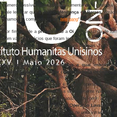
número possível de empresas, aumentando o potencial de
Vale lembrar que o próprio
Mendonça de Barros
, então
chamou os compradores de "
tele gang
" e "
rataiada
".
Por fim, desde a
privatização
a
Oi
foi conduzida de for
com vários negócios que foram lesivos ao patrimônio da
vantajosos para seus acionistas controladores. Tudo iss
público.
IHU On-Line - Quais as saídas e qual imagina s
recuperação da Oi, a maior concessionária de telecom
Gustavo Gindre -
A
Oi
hoje é a única operadora de t
três mil municípios. A empresa simplesmente não pode fa
sócios que se mostraram incapazes de gerir a empres
envolvidos nas investigações da
Operação Lava Jato
. 
de mais de R$ 60 bilhões. E dispõe de uma infraestrutur