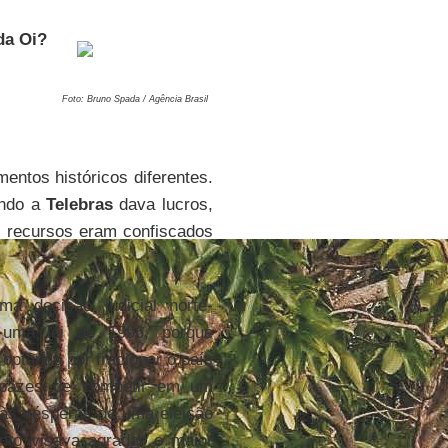
da Oi?
Foto: Bruno Spada / Agência Brasil
entos históricos diferentes.
ando a
Telebras
dava lucros,
s recursos eram confiscados
a decisão judicial norte-
 uma lei de 1996, porque
 optando por fracionar o país
apazes de competir em um
, às vésperas de uma eleição
ento visava agradar o maior