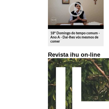
play_circle_outline
18º Domingo do tempo comum -
Ano A - Dai-lhes vós mesmos de
comer
Revista ihu on-line