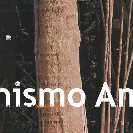
ravés da utilização direta e
 sejam mantidas e que lá na
Gráfico elaborado por portal G1, 07-05-2015
as áreas mais lucrativas do
lização para a
banda larga
.
 objetivos estratégicos das
zação do acesso à Internet
 públicas do setor.