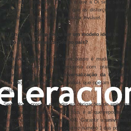
patrimônio imobiliário. O risco é que a Oi seja salva at
indireta de recursos públicos, que as distorções atuais
frente a empresa volte a se mostrar inviável.
IHU On-Line - Como pensa ser um modelo ideal de
gestão de telecomunicações no país?
Gustavo Gindre -
O primeiro passo é mudar o atual
desequilíbrio entre uma empresa com praticamente
todas as obrigações de
universalização da telefonia
fixa
(
Oi
) e gigantes transnacionais que operam apenas n
país.
Segundo, é preciso estender as obrigações de
universa
Muito mais do que o telefone fixo, é aí que repousam os
telecomunicações no século XXI. Garantir a
universali
em banda larga deve ser o objetivo número 1 das políticas