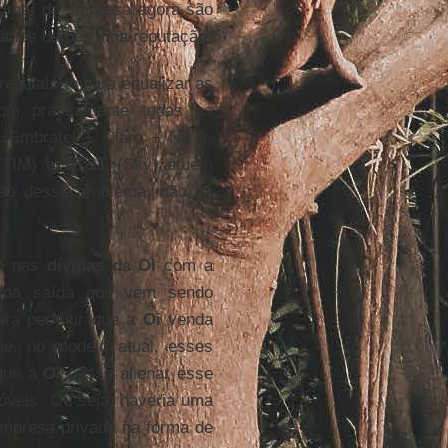
oximar da empresa agora são
sários de péssima reputação.
egulatório para equalizar as
om praticamente todas as
(Embratel + Claro + NET),
TIM) e
AT&T
(Sky) atuem
ão desse problema, não há
te nas
dívidas da Oi
com a
Uma saída que vem sendo
ra permitir que a
Oi
venda
ue, no modelo atual, esses
 que a
Oi
possa alienar esse
óveis. Ou seja, haveria uma
mpresa privada na forma de