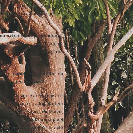
 contribuições via caixa 2.
 ministro das Comunicações,
ma extremamente temerária,
 empresa, mas absolutamente
o sob a negligência do poder
er o papel do Estado na
unicações do país?
elecomunicações em mais de
lir. Por outro lado, ela tem
a e que estão, inclusive,
Possui uma dívida impagável
a ultrapassada que necessita