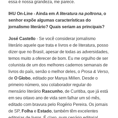
essa é nossa grandeza, me parece.
IHU On-Line - Ainda em
A literatura na poltrona
, o
senhor expõe algumas características do
jornalismo literário? Quais seriam as principais?
José Castello
- Se você considerar jornalismo
literário aquele que trata e livros e de literatura, posso
dizer que no Brasil, apesar de todas as adversidades,
temos muito a oferecer de bom. Eu me orgulho de ser
colunista de um dos melhores cadernos semanais de
livros do país, senão o melhor deles, o
Prosa & Verso
,
de
O Globo
, editado por Manya Millen. Desde o
primeiro número, sou colaborador regular do
mensário literário
Rascunho
, de Curitiba, que já está
em seu oitavo ano de vida sem falhar um só mês,
editado com bravura pelo Rogério Pereira. Os jornais
de SP,
Folha
e
Estado
, também têm excelentes
editorias de livros. É claro, num cenário editorial