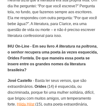
mesma dizia que a literatura era sua própria vida. Um
dia lhe perguntei: “Por que você escreve?” Pergunta
tola, no fundo, que fazemos sempre aos escritores.
Ela me respondeu com outra pergunta: “Por que você
bebe água?”. A literatura, para Clarice, era uma
questão de vida ou morte – e não é preciso escrever
literatura confessional para isso.
IHU On-Line - Em seu livro
A literatura na poltrona
,
o senhor recupera uma poeta às vezes esquecida,
Orides Fontela. De que maneira essa poeta se
insere entre os grandes nomes da literatura
brasileira?
José Castello
- Basta ler seus versos, que são
extraordinários.
Orides
(14) é esquecida, ou
discriminada, porque foi uma mulher solitária, difícil,
que brigou com muitos amigos, um temperamento
forte.
Hilda Hilst
(15), outra poeta extraordinária,