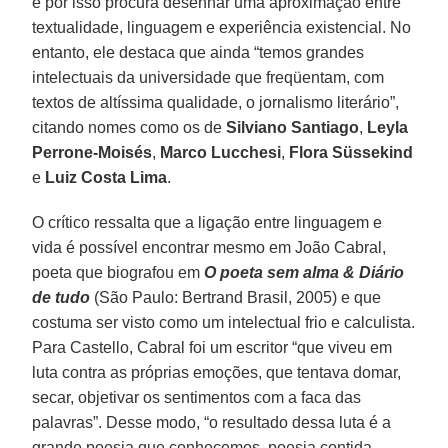
e por isso procura desenhar uma aproximação entre
textualidade, linguagem e experiência existencial. No
entanto, ele destaca que ainda “temos grandes
intelectuais da universidade que freqüentam, com
textos de altíssima qualidade, o jornalismo literário”,
citando nomes como os de
Silviano Santiago
,
Leyla
Perrone-Moisés
,
Marco Lucchesi
,
Flora Süssekind
e
Luiz Costa Lima
.
O crítico ressalta que a ligação entre linguagem e
vida é possível encontrar mesmo em João Cabral,
poeta que biografou em
O poeta sem alma & Diário
de tudo
(São Paulo: Bertrand Brasil, 2005) e que
costuma ser visto como um intelectual frio e calculista.
Para Castello, Cabral foi um escritor “que viveu em
luta contra as próprias emoções, que tentava domar,
secar, objetivar os sentimentos com a faca das
palavras”. Desse modo, “o resultado dessa luta é a
grande poesia que conhecemos, poesia contida,