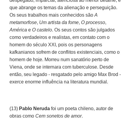
despegado, imparcial, atenciosa ao menor detalhe, e
que abrange os temas da alienação e perseguição.
Os seus trabalhos mais conhecidos são
A
metamorfose
,
Um artista da fome
,
O processo
,
América
e
O castelo
. Os seus contos são julgados
como verdadeiros e realistas, em contato com o
homem do século XXI, pois os personagens
kafkanianos sofrem de conflitos existenciais, como o
homem de hoje. Morreu num sanatório perto de
Viena, onde se internara com tuberculose. Desde
então, seu legado - resgatado pelo amigo Max Brod -
exerce enorme influência na literatura mundial.
(13)
Pablo Neruda
foi um poeta chileno, autor de
obras como
Cem sonetos de amor
.