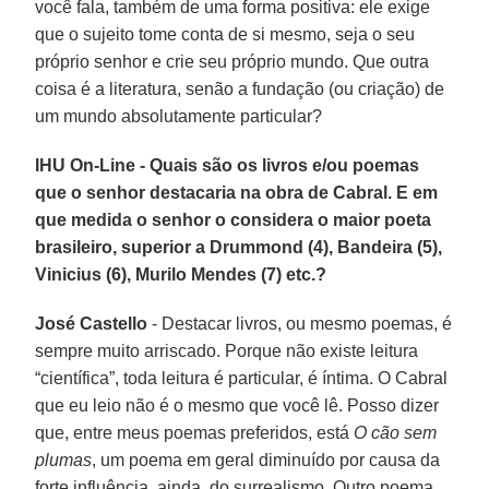
você fala, também de uma forma positiva: ele exige
que o sujeito tome conta de si mesmo, seja o seu
próprio senhor e crie seu próprio mundo. Que outra
coisa é a literatura, senão a fundação (ou criação) de
um mundo absolutamente particular?
IHU On-Line - Quais são os livros e/ou poemas
que o senhor destacaria na obra de Cabral. E em
que medida o senhor o considera o maior poeta
brasileiro, superior a Drummond (4), Bandeira (5),
Vinicius (6), Murilo Mendes (7) etc.?
José Castello
- Destacar livros, ou mesmo poemas, é
sempre muito arriscado. Porque não existe leitura
“científica”, toda leitura é particular, é íntima. O Cabral
que eu leio não é o mesmo que você lê. Posso dizer
que, entre meus poemas preferidos, está
O cão sem
plumas
, um poema em geral diminuído por causa da
forte influência, ainda, do surrealismo. Outro poema