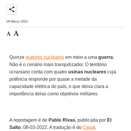
share
09 Março 2022
Quinze
reatores nucleares
em meio a uma
guerra
.
Não é o cenário mais tranquilizador. O território
ucraniano conta com quatro
usinas
nucleares
cuja
potência responde por quase a metade da
capacidade elétrica do país, o que deixa clara a
importância delas como objetivos militares.
A reportagem é de
Pablo
Rivas
, publicada por
El
Salto
, 08-03-2022. A tradução é do
Cepat
.