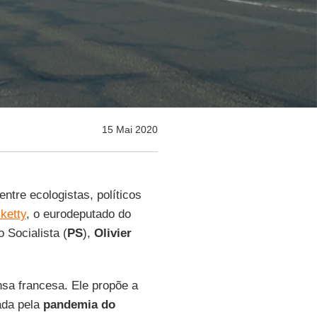
15 Mai 2020
ntre ecologistas, políticos
ketty
, o eurodeputado do
o Socialista (
PS
),
Olivier
nsa francesa. Ele propõe a
ada pela
pandemia do