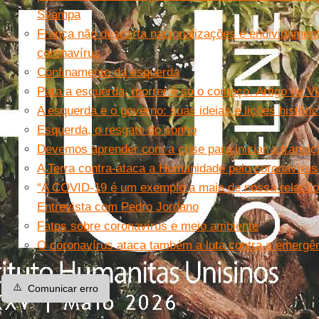
Svampa
França não descarta nacionalizações e endividament
coronavírus
Confinamento da esquerda
Para a esquerda, morrer é só o começo. Artigo de Vl
A esquerda e o governo: suas ideias e lições históri
Esquerda, o resgate do sonho
Devemos aprender com a crise para iniciar a transiç
A Terra contra-ataca a Humanidade pelo coronavírus
“A COVID-19 é um exemplo a mais de nossa relação 
Entrevista com Pedro Jordano
Fatos sobre coronavírus e meio ambiente
O coronavírus ataca também a luta contra a emergên
⚠️
Comunicar erro