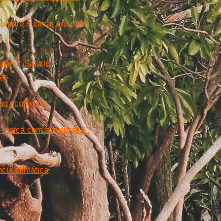
o para superar crise do
adimir Safatle
cas
ão ecológica!
tóxica com a natureza”.
cia climática