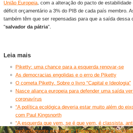
União Europeia
, com a alteração do pacto de estabilidade 
déficit orçamentário a 3% do PIB de cada país membro. As
também têm que ser repensadas para que a saída dessa 
"
salvador da pátria
".
Leia mais
Piketty: uma chance para a esquerda renovar-se
As democracias engolidas e o erro de Piketty
O cometa Piketty. Sobre o livro “Capital e Ideologia”
Nasce aliança europeia para defender uma saída ver
coronavírus
“A política ecológica deveria estar muito além do eix
com Paul Kingsnorth
“A esquerda que vem, se é que vem, é classista, anti
profundamente ecológica”. Entrevista com a sociólog