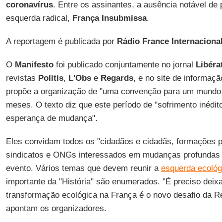
coronavírus
. Entre os assinantes, a ausência notável de p
esquerda radical,
França Insubmissa
.
A reportagem é publicada por
Rádio France Internaciona
O
Manifesto
foi publicado conjuntamente no jornal
Libéra
revistas
Politis
,
L'Obs
e
Regards
, e no site de informaç
propõe a organização de "uma convenção para um mund
meses. O texto diz que este período de "sofrimento inédit
esperança de mudança".
Eles convidam todos os "cidadãos e cidadãs, formações p
sindicatos e ONGs interessados em mudanças profundas a
evento. Vários temas que devem reunir a
esquerda ecológ
importante da "História" são enumerados. "É preciso deixa
transformação ecológica na França é o novo desafio da Re
apontam os organizadores.