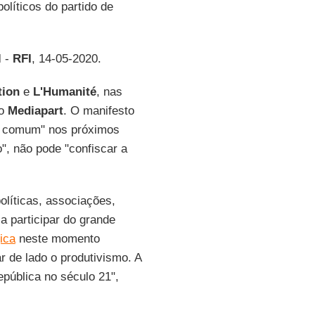
olíticos do partido de
l
-
RFI
, 14-05-2020.
tion
e
L'Humanité
, nas
ão
Mediapart
. O manifesto
o comum" nos próximos
o", não pode "confiscar a
olíticas, associações,
 participar do grande
ica
neste momento
r de lado o produtivismo. A
pública no século 21",