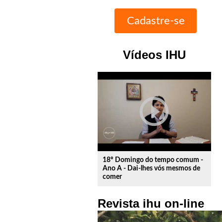
Vídeos IHU
play_circle_outline
18º Domingo do tempo comum -
Ano A - Dai-lhes vós mesmos de
comer
Revista ihu on-line