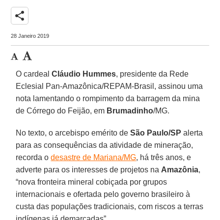
share
28 Janeiro 2019
O cardeal
Cláudio Hummes
, presidente da Rede
Eclesial Pan-Amazônica/REPAM-Brasil, assinou uma
nota lamentando o rompimento da barragem da mina
de Córrego do Feijão, em
Brumadinho
/MG.
No texto, o arcebispo emérito de
São Paulo/SP
alerta
para as consequências da atividade de mineração,
recorda o
desastre de Mariana/MG
, há três anos, e
adverte para os interesses de projetos na
Amazônia
,
“nova fronteira mineral cobiçada por grupos
internacionais e ofertada pelo governo brasileiro à
custa das populações tradicionais, com riscos a terras
indígenas já demarcadas”.