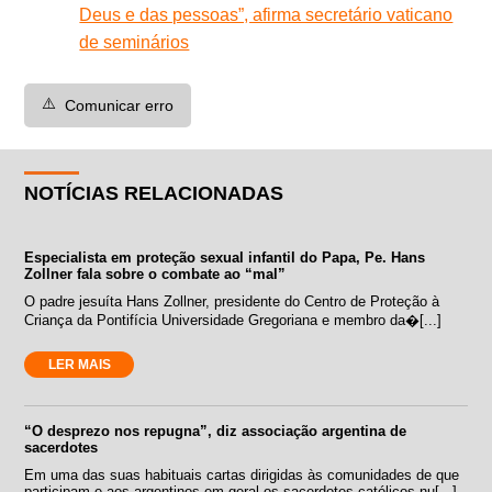
Deus e das pessoas”, afirma secretário vaticano
de seminários
⚠️
Comunicar erro
NOTÍCIAS RELACIONADAS
Especialista em proteção sexual infantil do Papa, Pe. Hans
Zollner fala sobre o combate ao “mal”
O padre jesuíta Hans Zollner, presidente do Centro de Proteção à
Criança da Pontifícia Universidade Gregoriana e membro da�[...]
LER MAIS
“O desprezo nos repugna”, diz associação argentina de
sacerdotes
Em uma das suas habituais cartas dirigidas às comunidades de que
participam e aos argentinos em geral os sacerdotes católicos nu[...]