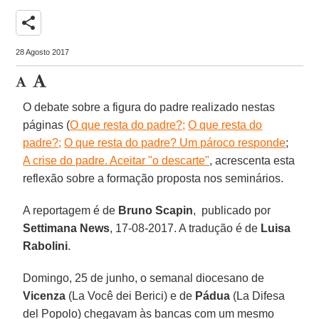
share
28 Agosto 2017
O debate sobre a figura do padre realizado nestas
páginas (
O que resta do padre?;
O que resta do
padre?;
O que resta do padre? Um pároco responde
;
A crise do padre. Aceitar "o descarte"
, acrescenta esta
reflexão sobre a formação proposta nos seminários.
A reportagem é de
Bruno Scapin
, publicado por
Settimana News
, 17-08-2017. A tradução é de
Luisa
Rabolini
.
Domingo, 25 de junho, o semanal diocesano de
Vicenza
(La Você dei Berici) e de
Pádua
(La Difesa
del Popolo) chegavam às bancas com um mesmo