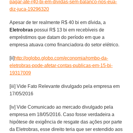
pagar-ate-r40-bi-em-dividas-sem-balanco-nos-eua-
diz-juca-19296320
Apesar de ter realmente R$ 40 bi em dívida, a
Eletrobras
possui R$ 13 bi em recebíveis de
empréstimos que datam do período em que a
empresa atuava como financiadora do setor elétrico.
[ii]
http://oglobo.globo.com/economia/rombo-da-
eletrobras-pode-afetar-contas-publicas-em-15-bi-
19317009
[iii] Vide Fato Relevante divulgado pela empresa em
17/05/2016
[iv] Vide Comunicado ao mercado divulgado pela
empresa em 18/05/2016. Caso fosse verdadeira a
hipótese de exigência de resgate das ações por parte
da Eletrobras, esse direito teria que ser estendido aos