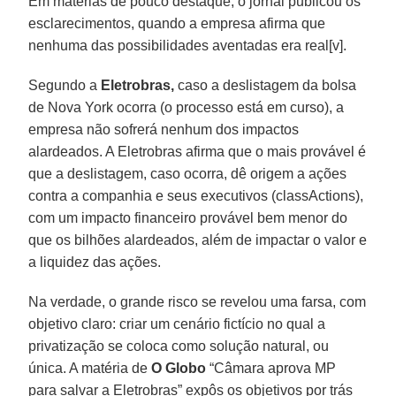
Em matérias de pouco destaque, o jornal publicou os
esclarecimentos, quando a empresa afirma que
nenhuma das possibilidades aventadas era real[v].
Segundo a
Eletrobras,
caso a deslistagem da bolsa
de Nova York ocorra (o processo está em curso), a
empresa não sofrerá nenhum dos impactos
alardeados. A Eletrobras afirma que o mais provável é
que a deslistagem, caso ocorra, dê origem a ações
contra a companhia e seus executivos (classActions),
com um impacto financeiro provável bem menor do
que os bilhões alardeados, além de impactar o valor e
a liquidez das ações.
Na verdade, o grande risco se revelou uma farsa, com
objetivo claro: criar um cenário fictício no qual a
privatização se coloca como solução natural, ou
única. A matéria de
O Globo
“Câmara aprova MP
para salvar a Eletrobras” expôs os objetivos por trás