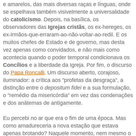
e amarelos, das mais diversas raças e línguas, onde
se espelhava também visivelmente a universalidade
do
catolicismo
. Depois, na basílica, os
observadores das
Igrejas cristãs
, os ex-hereges, os
ex-irmãos-que-erraram-ao-não-voltar-ao-redil. E os
muitos chefes de Estado e de governo, mas desta
vez apenas como convidados, e não mais como
acontecia quando o poder temporal condicionava os
Concílios
e a liberdade da Igreja. Por fim, o discurso
do
Papa Roncalli
. Um discurso aberto, corajoso,
iluminador: a crítica aos "profetas da desgraça", a
distinção entre o
depositum fidei
e a sua formulação,
o "remédio da misericórdia" em vez das condenações
e dos anátemas de antigamente.
Eu percebi no ar que era o fim de uma época. Mas
como amadureceria a nova estação que estava
apenas brotando? Naquele momento, nem mesmo o