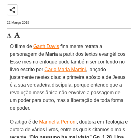
share
22 Março 2018
O filme de
Garth Davis
finalmente retrata a
personagem de
Maria
a partir dos textos evangélicos.
Esse mesmo enfoque pode também ser conferido no
livro escrito por
Carlo Maria Martini
, lançado
justamente nestes dias: a primeira apóstola de Jesus
é a sua verdadeira discípula, porque entende que a
revolução messiânica não envolve a passagem de
um poder para outro, mas a libertação de toda forma
de poder.
O artigo é de
Marinella Perroni
, doutora em Teologia e
autora de vários livros, entre os quais citamos o mais
recente, “
Dio nessuno ha mai visto” Gn, 1,28. Una