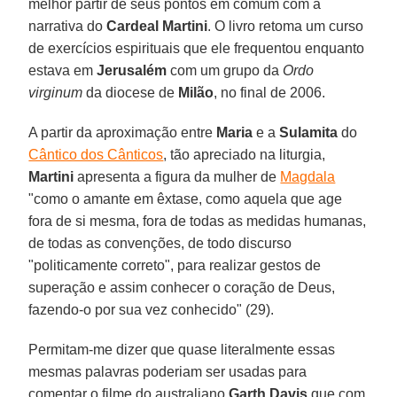
melhor partir de seus pontos em comum com a
narrativa do
Cardeal Martini
. O livro retoma um curso
de exercícios espirituais que ele frequentou enquanto
estava em
Jerusalém
com um grupo da
Ordo
virginum
da diocese de
Milão
, no final de 2006.
A partir da aproximação entre
Maria
e a
Sulamita
do
Cântico dos Cânticos
, tão apreciado na liturgia,
Martini
apresenta a figura da mulher de
Magdala
"como o amante em êxtase, como aquela que age
fora de si mesma, fora de todas as medidas humanas,
de todas as convenções, de todo discurso
"politicamente correto", para realizar gestos de
superação e assim conhecer o coração de Deus,
fazendo-o por sua vez conhecido" (29).
Permitam-me dizer que quase literalmente essas
mesmas palavras poderiam ser usadas para
comentar o filme do australiano
Garth Davis
que com