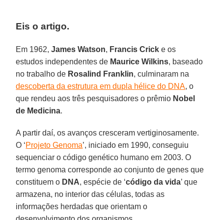
Eis o artigo.
Em 1962,
James Watson
,
Francis Crick
e os
estudos independentes de
Maurice Wilkins
, baseado
no trabalho de
Rosalind Franklin
, culminaram na
descoberta da estrutura em dupla hélice do DNA
, o
que rendeu aos três pesquisadores o prêmio
Nobel
de Medicina
.
A partir daí, os avanços cresceram vertiginosamente.
O ‘
Projeto Genoma
’, iniciado em 1990, conseguiu
sequenciar o código genético humano em 2003. O
termo genoma corresponde ao conjunto de genes que
constituem o
DNA
, espécie de ‘
código da vida
’ que
armazena, no interior das células, todas as
informações herdadas que orientam o
desenvolvimento dos organismos.