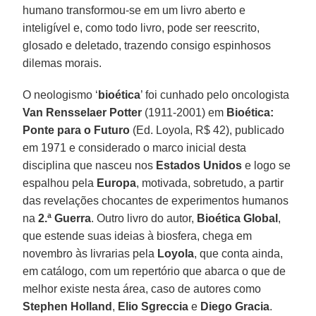
humano transformou-se em um livro aberto e
inteligível e, como todo livro, pode ser reescrito,
glosado e deletado, trazendo consigo espinhosos
dilemas morais.
O neologismo ‘
bioética
’ foi cunhado pelo oncologista
Van Rensselaer Potter
(1911-2001) em
Bioética:
Ponte para o Futuro
(Ed. Loyola, R$ 42), publicado
em 1971 e considerado o marco inicial desta
disciplina que nasceu nos
Estados Unidos
e logo se
espalhou pela
Europa
, motivada, sobretudo, a partir
das revelações chocantes de experimentos humanos
na
2.ª Guerra
. Outro livro do autor,
Bioética Global
,
que estende suas ideias à biosfera, chega em
novembro às livrarias pela
Loyola
, que conta ainda,
em catálogo, com um repertório que abarca o que de
melhor existe nesta área, caso de autores como
Stephen Holland
,
Elio Sgreccia
e
Diego Gracia
.