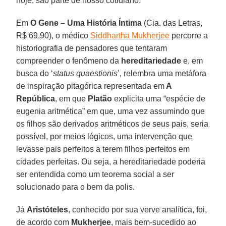
hoje, são parte de nosso cotidiano.
Em
O Gene – Uma História Íntima
(Cia. das Letras,
R$ 69,90), o médico
Siddhartha Mukherjee
percorre a
historiografia de pensadores que tentaram
compreender o fenômeno da
hereditariedade
e, em
busca do ‘
status quaestionis
’, relembra uma metáfora
de inspiração pitagórica representada em
A
República
, em que
Platão
explicita uma “espécie de
eugenia aritmética” em que, uma vez assumindo que
os filhos são derivados aritméticos de seus pais, seria
possível, por meios lógicos, uma intervenção que
levasse pais perfeitos a terem filhos perfeitos em
cidades perfeitas. Ou seja, a hereditariedade poderia
ser entendida como um teorema social a ser
solucionado para o bem da polis.
Já
Aristóteles
, conhecido por sua verve analítica, foi,
de acordo com
Mukherjee
, mais bem-sucedido ao