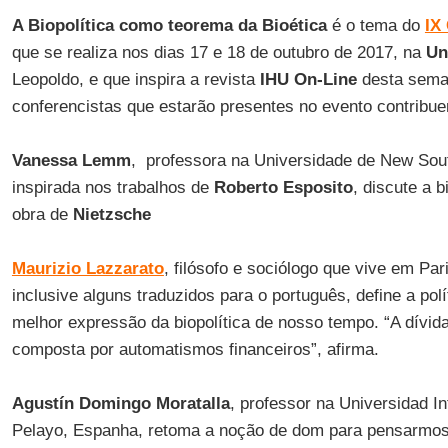
A Biopolítica como teorema da Bioética
é o tema do
IX
que se realiza nos dias 17 e 18 de outubro de 2017, na
Un
Leopoldo, e que inspira a revista
IHU On-Line
desta sema
conferencistas que estarão presentes no evento contribu
Vanessa Lemm
, professora na Universidade de New Sout
inspirada nos trabalhos de
Roberto Esposito
, discute a b
obra de
Nietzsche
Maurizio Lazzarato
, filósofo e sociólogo que vive em Par
inclusive alguns traduzidos para o português, define a pol
melhor expressão da biopolítica de nosso tempo. “A dívi
composta por automatismos financeiros”, afirma.
Agustín Domingo Moratalla
, professor na Universidad I
Pelayo, Espanha, retoma a noção de dom para pensarmos