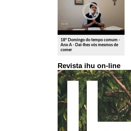
play_circle_outline
18º Domingo do tempo comum -
Ano A - Dai-lhes vós mesmos de
comer
Revista ihu on-line