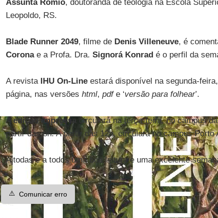
Assunta Romio
, doutoranda de teologia na Escola Superi
Leopoldo, RS.
Blade Runner 2049
, filme de
Denis Villeneuve
, é comen
Corona
e a Profa. Dra.
Signorá Konrad
é o perfil da sem
A revista
IHU On-Line
estará disponível na segunda-feira,
página, nas versões
html
,
pdf
e ‘
versão para folhear
’.
A
edição impressa
circulará na terça-feira, no campus d
partir das 8h. A partir das 12h, circulará no campus Porto 
A todas e a todos uma boa leitura e uma excelente seman
⚠️
Comunicar erro