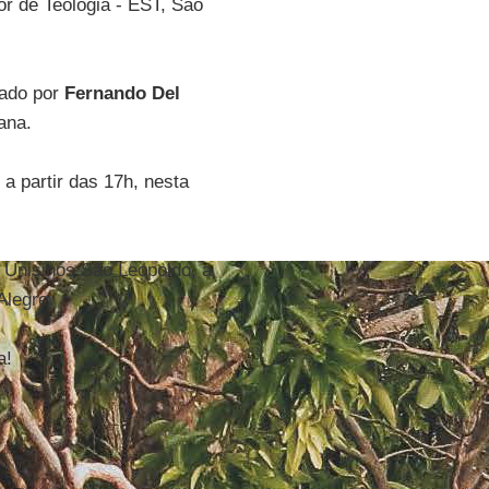
or de Teologia - EST, São
tado por
Fernando Del
ana.
 a partir das 17h, nesta
a Unisinos São Leopoldo, a
Alegre.
a!