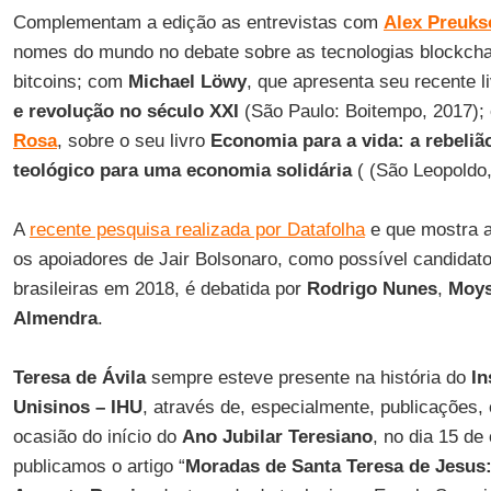
Complementam a edição as entrevistas com
Alex Preuks
nomes do mundo no debate sobre as tecnologias blockcha
bitcoins; com
Michael Löwy
, que apresenta seu recente l
e revolução no século XXI
(São Paulo: Boitempo, 2017)
Rosa
, sobre o seu livro
Economia para a vida: a rebelião
teológico para uma economia solidária
( (São Leopoldo,
A
recente pesquisa realizada por Datafolha
e que mostra a
os apoiadores de Jair Bolsonaro, como possível candidato
brasileiras em 2018, é debatida por
Rodrigo Nunes
,
Moys
Almendra
.
Teresa de Ávila
sempre esteve presente na história do
In
Unisinos – IHU
, através de, especialmente, publicações, 
ocasião do início do
Ano Jubilar Teresiano
, no dia 15 de
publicamos o artigo “
Moradas de Santa Teresa de Jesus: