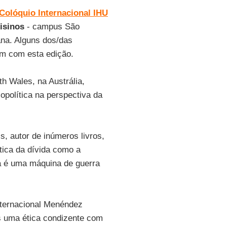
 Colóquio Internacional IHU
isinos
- campus São
na. Alguns dos/das
em com esta edição.
h Wales, na Austrália,
iopolítica na perspectiva da
is, autor de inúmeros livros,
ítica da dívida como a
da é uma máquina de guerra
nternacional Menéndez
 uma ética condizente com