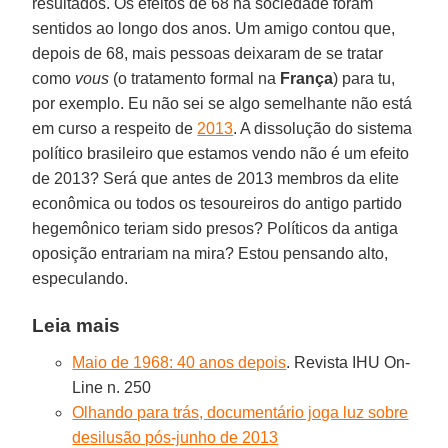
resultados. Os efeitos de 68 na sociedade foram
sentidos ao longo dos anos. Um amigo contou que,
depois de 68, mais pessoas deixaram de se tratar
como
vous
(o tratamento formal na
França
) para tu,
por exemplo. Eu não sei se algo semelhante não está
em curso a respeito de
2013
. A dissolução do sistema
político brasileiro que estamos vendo não é um efeito
de 2013? Será que antes de 2013 membros da elite
econômica ou todos os tesoureiros do antigo partido
hegemônico teriam sido presos? Políticos da antiga
oposição entrariam na mira? Estou pensando alto,
especulando.
Leia mais
Maio de 1968: 40 anos depois
. Revista IHU On-
Line n. 250
Olhando para trás, documentário joga luz sobre
desilusão pós-junho de 2013