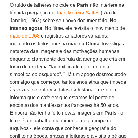
O ruído de talheres no café de
Paris
não interfere na
límpida pregação de
João Moreira Salles
(Rio de
Janeiro, 1962) sobre seu novo documentário,
No
intenso agora
. No filme, ele revisita o movimento de
maio de 1968
e registros amadores variados,
incluindo os feitos por sua mãe na
China
. Investiga a
natureza das imagens e das motivações humanas
enquanto claramente desfruta da arenga que cria em
torno de um tema "tão mitificado da economia
simbólica da esquerda”. "Há um apego desmesurado
com algo que começou tantos anos atrás que impede,
às vezes, de enfrentar fatos da história", diz ele, e
informa que o café em que estamos foi ponto de
encontro dos manifestantes franceses há 50 anos.
Embora não tenha feito novas imagens em
Paris
- o
filme é um trabalho monumental de garimpo de
arquivos -, ele conta que conhece a geografia do
conflito na época, graças a leituras e a visita a pé que