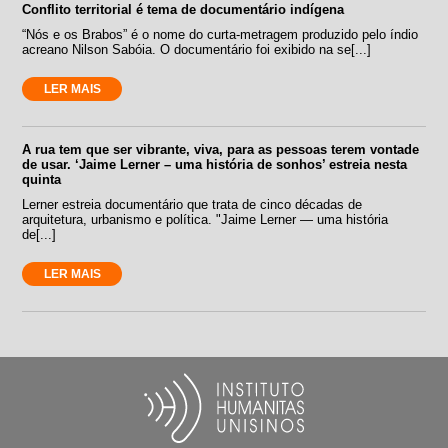
Conflito territorial é tema de documentário indígena
“Nós e os Brabos” é o nome do curta-metragem produzido pelo índio
acreano Nilson Sabóia. O documentário foi exibido na se[...]
LER MAIS
A rua tem que ser vibrante, viva, para as pessoas terem vontade
de usar. ‘Jaime Lerner – uma história de sonhos’ estreia nesta
quinta
Lerner estreia documentário que trata de cinco décadas de
arquitetura, urbanismo e política. "Jaime Lerner — uma história
de[...]
LER MAIS