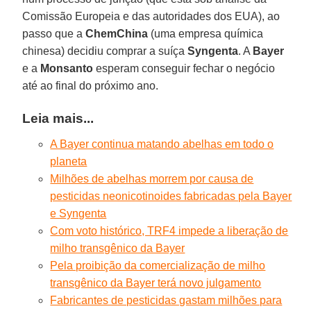
Comissão Europeia e das autoridades dos EUA), ao
passo que a
ChemChina
(uma empresa química
chinesa) decidiu comprar a suíça
Syngenta
. A
Bayer
e a
Monsanto
esperam conseguir fechar o negócio
até ao final do próximo ano.
Leia mais...
A Bayer continua matando abelhas em todo o
planeta
Milhões de abelhas morrem por causa de
pesticidas neonicotinoides fabricadas pela Bayer
e Syngenta
Com voto histórico, TRF4 impede a liberação de
milho transgênico da Bayer
Pela proibição da comercialização de milho
transgênico da Bayer terá novo julgamento
Fabricantes de pesticidas gastam milhões para