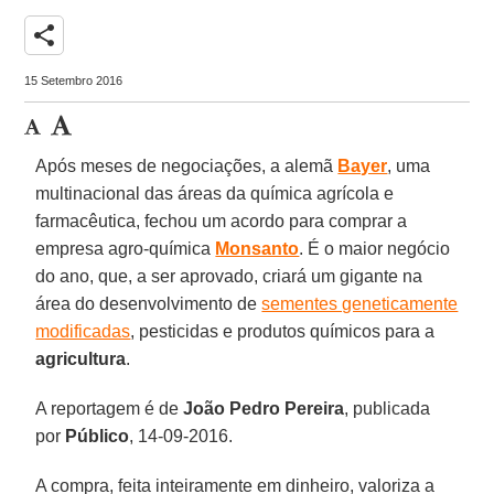
share
15 Setembro 2016
Após meses de negociações, a alemã
Bayer
, uma
multinacional das áreas da química agrícola e
farmacêutica, fechou um acordo para comprar a
empresa agro-química
Monsanto
. É o maior negócio
do ano, que, a ser aprovado, criará um gigante na
área do desenvolvimento de
sementes geneticamente
modificadas
, pesticidas e produtos químicos para a
agricultura
.
A reportagem é de
João Pedro Pereira
, publicada
por
Público
, 14-09-2016.
A compra, feita inteiramente em dinheiro, valoriza a