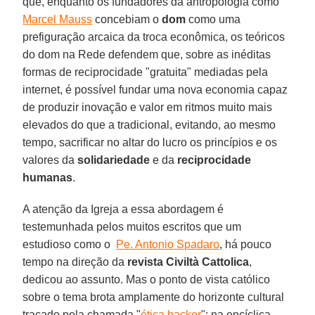
que, enquanto os fundadores da antropologia como
Marcel Mauss
concebiam o
dom
como uma
prefiguração arcaica da troca econômica, os teóricos
do dom na Rede defendem que, sobre as inéditas
formas de reciprocidade "gratuita" mediadas pela
internet, é possível fundar uma nova economia capaz
de produzir inovação e valor em ritmos muito mais
elevados do que a tradicional, evitando, ao mesmo
tempo, sacrificar no altar do lucro os princípios e os
valores da
solidariedade
e da
reciprocidade
humanas
.
A atenção da Igreja a essa abordagem é
testemunhada pelos muitos escritos que um
estudioso como o
Pe. Antonio Spadaro
, há pouco
tempo na direção da
revista Civiltà Cattolica
,
dedicou ao assunto. Mas o ponto de vista católico
sobre o tema brota amplamente do horizonte cultural
traçado pela chamada "
ética hacker
": na encíclica