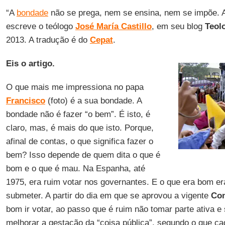
“A
bondade
não se prega, nem se ensina, nem se impõe. A
escreve o teólogo
José María Castillo
, em seu blog
Teol
2013. A tradução é do
Cepat
.
Eis o artigo.
O que mais me impressiona no papa
Francisco
(foto) é a sua bondade. A
bondade não é fazer “o bem”. É isto, é
claro, mas, é mais do que isto. Porque,
afinal de contas, o que significa fazer o
bem? Isso depende de quem dita o que é
bom e o que é mau. Na Espanha, até
1975, era ruim votar nos governantes. E o que era bom era
submeter. A partir do dia em que se aprovou a vigente
Con
bom ir votar, ao passo que é ruim não tomar parte ativa 
melhorar a gestação da “coisa pública”, segundo o que c