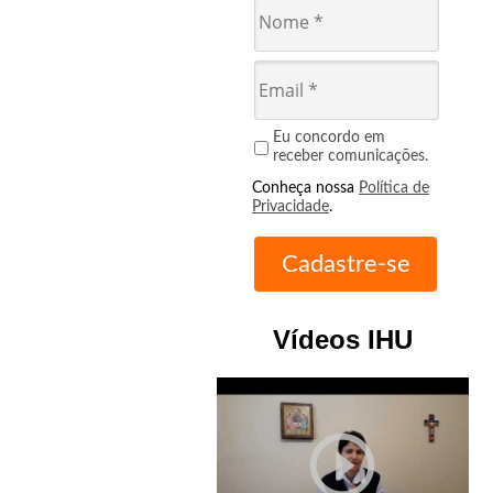
Eu concordo em
receber comunicações.
Conheça nossa
Política de
Privacidade
.
Vídeos IHU
play_circle_outline