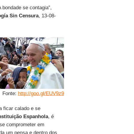
 bondade se contagia”,
ogía Sin Censura
, 13-08-
Fonte:
http://goo.gl/EUV9z9
 ficar calado e se
stituição Espanhola
, é
e se comprometer em
ada um pensa e dentro dos