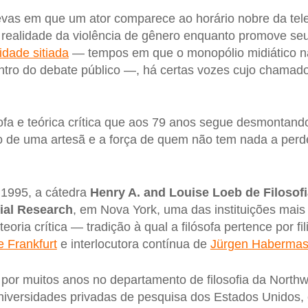
vas em que um ator comparece ao horário nobre da tele
a realidade da violência de gênero enquanto promove se
idade sitiada
— tempos em que o monopólio midiático nat
entro do debate público —, há certas vozes cujo chamado
ósofa e teórica crítica que aos 79 anos segue desmontand
o de uma artesã e a força de quem não tem nada a perd
 1995, a cátedra
Henry A. and Louise Loeb de Filosofia
ial Research
, em Nova York, uma das instituições mais 
ria crítica — tradição à qual a filósofa pertence por fi
e Frankfurt
e interlocutora contínua de
Jürgen Haberma
 por muitos anos no departamento de filosofia da Northw
niversidades privadas de pesquisa dos Estados Unidos, e