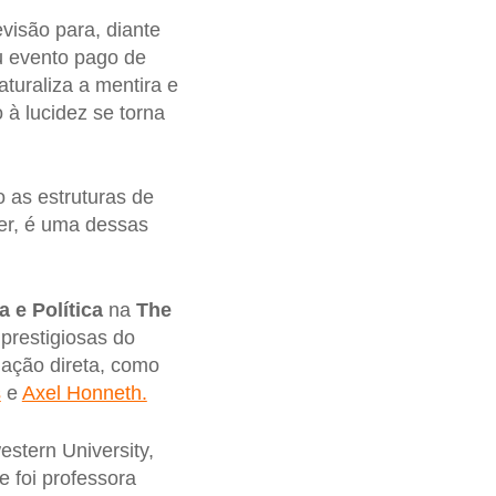
visão para, diante
u evento pago de
uraliza a mentira e
 à lucidez se torna
o as estruturas de
er, é uma dessas
 e Política
na
The
prestigiosas do
liação direta, como
s
e
Axel Honneth.
estern University,
 foi professora