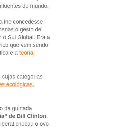
influentes do mundo.
la lhe concedesse
penas o gesto de
 o Sul Global. Era a
órico que vem sendo
tica e a
teoria
, cujas categorias
es ecológicas,
so da guinada
a” de Bill Clinton
,
iberal chocou o ovo