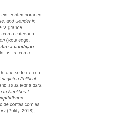
social contemporânea.
se, and Gender in
eira grande
o como categoria
ion
(Routledge,
sobre a condição
da justiça como
th
, que se tornou um
imagining Political
ndiu sua teoria para
 to Neoliberal
capitalismo
to de contas com as
ory
(Polity, 2018),