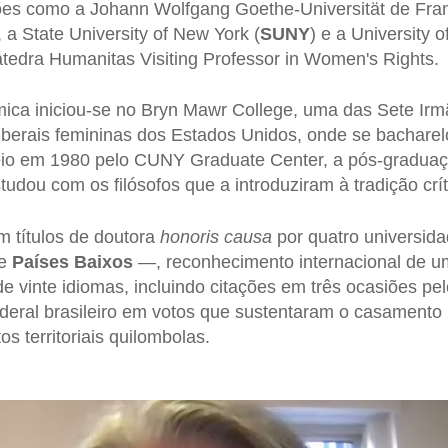
ições como a Johann Wolfgang Goethe-Universität de Fra
, a State University of New York (
SUNY
) e a University 
edra Humanitas Visiting Professor in Women's Rights.
mica iniciou-se no Bryn Mawr College, uma das Sete Irmã
liberais femininas dos Estados Unidos, onde se bacharel
eio em 1980 pelo CUNY Graduate Center, a pós-graduaçã
udou com os filósofos que a introduziram à tradição crít
 títulos de doutora
honoris causa
por quatro universida
e
Países
Baixos
—, reconhecimento internacional de um
e vinte idiomas, incluindo citações em três ocasiões pel
eral brasileiro em votos que sustentaram o casamento i
tos territoriais quilombolas.