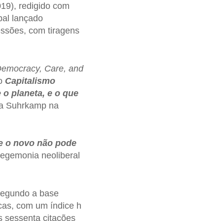
19), redigido com
bal lançado
essões, com tiragens
Democracy, Care, and
mo
Capitalismo
o planeta, e o que
la Suhrkamp na
e o novo não pode
hegemonia neoliberal
segundo a base
cas, com um índice h
s sessenta citações