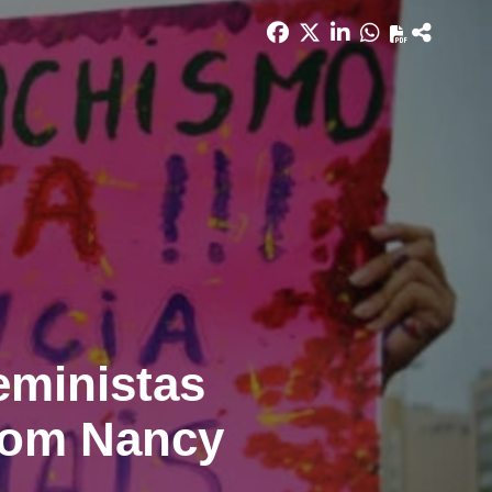
eministas
 com Nancy