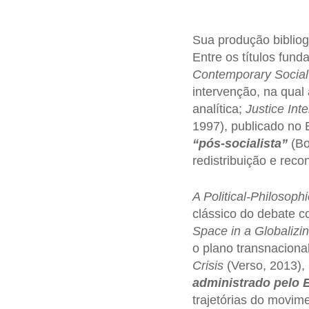
Sua produção bibliog
Entre os títulos fun
Contemporary Social
intervenção, na qual 
analítica;
Justice Inte
1997), publicado no 
“pós-socialista”
(Bo
redistribuição e rec
A Political-Philosop
clássico do debate c
Space in a Globalizi
o plano transnaciona
Crisis
(Verso, 2013),
administrado pelo E
trajetórias do movim