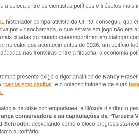
a coloca entre os cientistas políticos e filósofos mais 
a
, historiador comparativista da UFRJ, conseguiu que e
usiva por videochamada, o que estava em jogo não era a
 mais citadas do mundo contemporâneo em dialogar com
ar, no calor dos acontecimentos de 2026, um edifício te
décadas nas fronteiras entre a filosofia, a economia polí
 tempo presente exige o rigor analítico de
Nancy Fraser
 “
capitalismo canibal
” e o colapso iminente de suas
bas
s.
alogia da crise contemporânea, a filósofa distribui o pe
rança conservadora e as capitulações da “Terceira Vi
d Schröder
, desvelando como o bloco progressista-neol
smo autoritário.