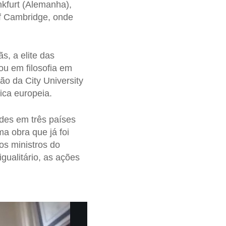
nkfurt (Alemanha),
of Cambridge, onde
s, a elite das
ou em filosofia em
o da City University
ica europeia.
des em três países
a obra que já foi
os ministros do
gualitário, as ações