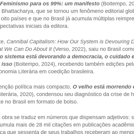
Feminismo para os 99%: um manifesto
(Boitempo, 20
hi Bhattacharya, que se tornou um fenômeno editorial glo
ito países e que no Brasil já acumula múltiplas reimpr
ctativas iniciais da editora.
te,
Cannibal Capitalism: How Our System is Devouring 
at We Can Do About It
(Verso, 2022), saiu no Brasil co
 sistema está devorando a democracia, o cuidado e 
 isso
(Boitempo, 2024), recebendo também edições pe
nomia Literária em coedição brasileira.
enção política mais compacto,
O velho está morrendo 
terária, 2020), condensou seu diagnóstico da crise de 
e no Brasil em formato de bolso.
 obra se traduz em números que dispensam adjetivos: 
umula mais de 28 mil citações em publicações acadêmi
fica que sessenta de seus trabalhos receberam ao meno