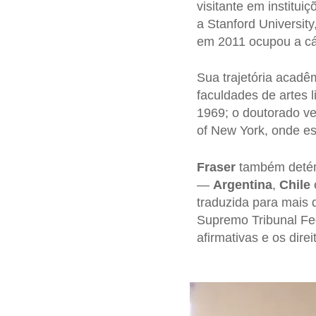
visitante em institu
a Stanford University
em 2011 ocupou a cát
Sua trajetória acadê
faculdades de artes 
1969; o doutorado v
of New York, onde est
Fraser
também detém
—
Argentina
,
Chile
traduzida para mais d
Supremo Tribunal Fed
afirmativas e os direi