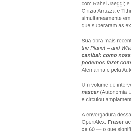
com Rahel Jaeggi; e
Cinzia Arruzza e Tit
simultaneamente em o
que superaram as expe
Sua obra mais recen
the Planet – and Wh
canibal
: como nosso
podemos fazer com
Alemanha e pela Auto
Um volume de interv
nascer
(Autonomia Li
e circulou amplament
A envergadura dessa
OpenAlex,
Fraser
ac
de 60 — o que signi