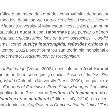
ráfica é um mapa das grandes controvérsias da teoria 
damentais, destacam-se
Unruly Practices: Power, Discour
 Theory
(University of Minnesota Press, 1989), sua prim
articulou
Foucault
com
Habermas
para pensar o gêner
rruptus: Critical Reflections on the “Postsocialist” Condit
Brasil como
Justiça interrompida: reflexões críticas 
itempo, 2022), onde formulou sua teoria bidimensional 
onhecimento;
Redistribution or Recognition?
hical Exchange
(Verso, 2003), coescrito com
Axel Honne
ontemporâneo sobre justiça social;
Scales of Justice: Re
ng World
(Columbia University Press, 2009), no qual expa
l;
Fortunes of Feminism: From State-Managed Capitalism
 publicado no Brasil como
Destinos do feminismo: do 
stado à crise neoliberal
(Editora UnB, 2024), um acer
ento feminista;
Capitalism: A Conversation in Critical The