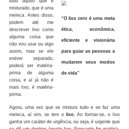
tudo aquilo que é
misturado, que é uma
meleca. Antes disso,
“O lixo zero é uma meta
podem até me
ética, econômica,
descrever lixo como
alguma coisa que
eficiente e visionária
não vou usar ou algo
assim, mas se ele
para guiar as pessoas a
estiver separado,
mudarem seus modos
poderá ser matéria-
prima de alguma
de vida”
coisa, e aí já não é
mais lixo, é matéria-
prima.
Agora, uma vez que se mistura tudo e se faz uma
meleca, aí sim, se tem o
lixo
. Ao formar-se, o lixo
ganha um caráter de urgência, ou seja, é urgente que
se dê um destino àquele lixo. Enquanto for matéria-