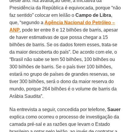
deste ano. Na avaliação dele, a iniciativa da
Presidência da República é equivocada, porque “não
faz sentido” colocar em leilão o
Campo de Libra
,
que, “segundo a
Agência Nacional do Petróleo –
ANP
, pode ter entre 8 e 12 bilhões de barris, apesar
de haver estimativas de que possa chegar a 15
bilhões de barris. Se os dados forem esses, trata-se
da maior descoberta do país”. De acordo com ele, o
“Brasil não sabe se tem 50 bilhões, 100 bilhões ou
300 bilhões de barris. Se o país tiver 100 bilhões,
estará no grupo de países de grandes reservas, se
tiver 300 bilhões, será o dono da maior reserva do
mundo, porque 264 bilhões é o volume de barris da
Arábia Saudita”.
Na entrevista a seguir, concedida por telefone,
Sauer
explica como ocorreu o processo de investigação da
camada pré-sal e as razões que levam o Estado
brasileiro a optar pelo leilão, ao invés de contratar a