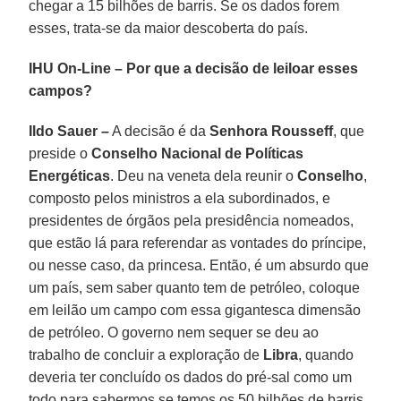
chegar a 15 bilhões de barris. Se os dados forem
esses, trata-se da maior descoberta do país.
IHU On-Line – Por que a decisão de leiloar esses
campos?
Ildo Sauer –
A decisão é da
Senhora Rousseff
, que
preside o
Conselho Nacional de Políticas
Energéticas
. Deu na veneta dela reunir o
Conselho
,
composto pelos ministros a ela subordinados, e
presidentes de órgãos pela presidência nomeados,
que estão lá para referendar as vontades do príncipe,
ou nesse caso, da princesa. Então, é um absurdo que
um país, sem saber quanto tem de petróleo, coloque
em leilão um campo com essa gigantesca dimensão
de petróleo. O governo nem sequer se deu ao
trabalho de concluir a exploração de
Libra
, quando
deveria ter concluído os dados do pré-sal como um
todo para sabermos se temos os 50 bilhões de barris