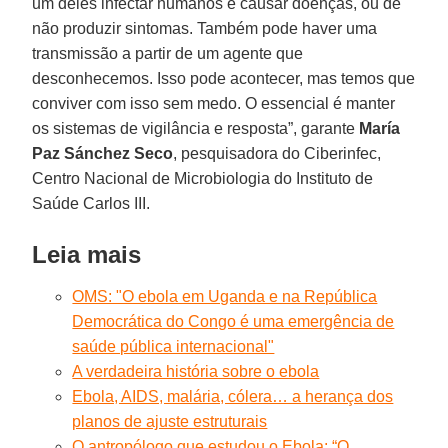
um deles infectar humanos e causar doenças, ou de
não produzir sintomas. Também pode haver uma
transmissão a partir de um agente que
desconhecemos. Isso pode acontecer, mas temos que
conviver com isso sem medo. O essencial é manter
os sistemas de vigilância e resposta”, garante
María
Paz Sánchez Seco
, pesquisadora do Ciberinfec,
Centro Nacional de Microbiologia do Instituto de
Saúde Carlos III.
Leia mais
OMS: "O ebola em Uganda e na República
Democrática do Congo é uma emergência de
saúde pública internacional"
A verdadeira história sobre o ebola
Ebola, AIDS, malária, cólera… a herança dos
planos de ajuste estruturais
O antropólogo que estudou o Ebola: “O