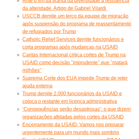
Ante o fim da tirania da diversidade a resistência
da alteridade. Artigo de Gabriel Vilardi
USCCB demite um terço da equipe de migração
após suspensão do programa de reassentamento
de refugiados por Trump
Catholic Relief Services demite funcionários e
corta programas após mudanças na USAID
Caritas Internacional critica cortes de Trump na
USAID como decisão "imprudente" que "matará
milhões"
Suprema Corte dos EUA impede Trump de reter
ajuda externa
Trump demite 2.000 funcionários da USAID e
coloca o restante em licença administrativa
‘Consequências serão desastrosas’: o que dizem
organizações afetadas pelos cortes da USAID
Encerramento da USAID: Vamos nos preparar
urgentemente para um mundo mais sombrio