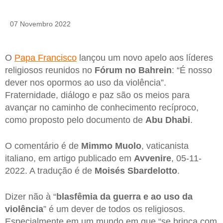
07 Novembro 2022
O
Papa Francisco
lançou um novo apelo aos líderes
religiosos reunidos no
Fórum no Bahrein
: “É nosso
dever nos opormos ao uso da violência”.
Fraternidade, diálogo e paz são os meios para
avançar no caminho de conhecimento recíproco,
como proposto pelo documento de
Abu Dhabi
.
O comentário é de
Mimmo Muolo
, vaticanista
italiano, em artigo publicado em
Avvenire
, 05-11-
2022. A tradução é de
Moisés Sbardelotto
.
Dizer não à “
blasfêmia da guerra e ao uso da
violência
” é um dever de todos os religiosos.
Especialmente em um mundo em que “se brinca com