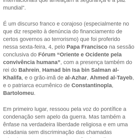
internacionais que ameaçam a segurança e a paz
mundial”.
É um discurso franco e corajoso (especialmente no
que diz respeito à denúncia do financiamento de
certos governos ao terrorismo) que foi proferido
nessa sexta-feira, 4, pelo
Papa Francisco
na sessão
conclusiva do
Fórum “Oriente e Ocidente pela
convivência humana”
, com a presença também do
rei do
Bahrein
,
Hamad bin Isa bin Salman al-
Khalifa
, e o grão-imã de
al-Azhar
,
Ahmed al-Tayeb
,
e o patriarca ecumênico de
Constantinopla
,
Bartolomeu
.
Em primeiro lugar, ressoou pela voz do pontífice a
condenação sem apelo da guerra. Mas também a
ênfase na verdadeira liberdade religiosa e em uma
cidadania sem discriminação das chamadas