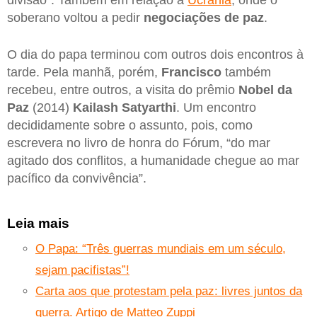
divisão”. Também em relação à
Ucrânia
, onde o
soberano voltou a pedir
negociações de paz
.
O dia do papa terminou com outros dois encontros à
tarde. Pela manhã, porém,
Francisco
também
recebeu, entre outros, a visita do prêmio
Nobel da
Paz
(2014)
Kailash Satyarthi
. Um encontro
decididamente sobre o assunto, pois, como
escrevera no livro de honra do Fórum, “do mar
agitado dos conflitos, a humanidade chegue ao mar
pacífico da convivência”.
Leia mais
O Papa: “Três guerras mundiais em um século,
sejam pacifistas”!
Carta aos que protestam pela paz: livres juntos da
guerra. Artigo de Matteo Zuppi