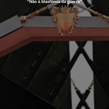
“Não à blasfêmia da guerra”