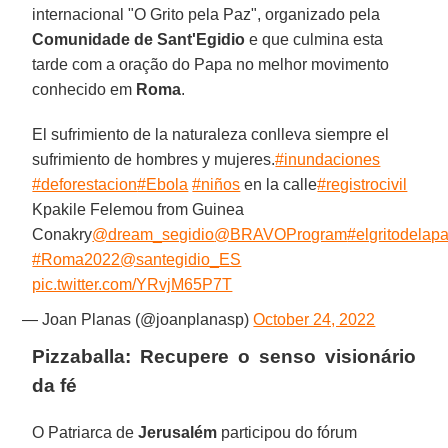
internacional "O Grito pela Paz", organizado pela
Comunidade de Sant'Egidio
e que culmina esta
tarde com a oração do Papa no melhor movimento
conhecido em
Roma
.
El sufrimiento de la naturaleza conlleva siempre el
sufrimiento de hombres y mujeres.
#inundaciones
#deforestacion
#Ebola
#niños
en la calle
#registrocivil
Kpakile Felemou from Guinea
Conakry
@dream_segidio
@BRAVOProgram
#elgritodelap
#Roma2022
@santegidio_ES
pic.twitter.com/YRvjM65P7T
— Joan Planas (@joanplanasp)
October 24, 2022
Pizzaballa: Recupere o senso visionário
da fé
O Patriarca de
Jerusalém
participou do fórum