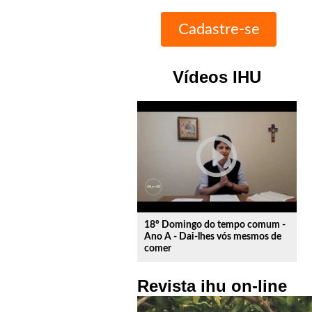
Vídeos IHU
play_circle_outline
18º Domingo do tempo comum -
Ano A - Dai-lhes vós mesmos de
comer
Revista ihu on-line