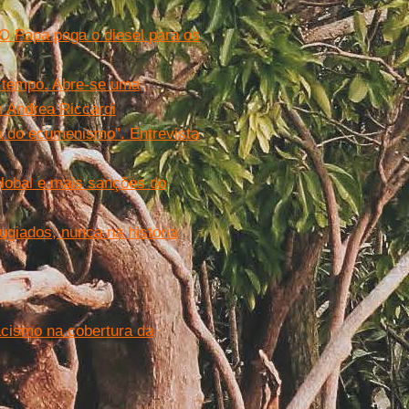
O Papa paga o diesel para os
 tempo. Abre-se uma
m Andrea Riccardi
da do ecumenismo”. Entrevista
global e mais sanções do
ugiados, nunca na história
cismo na cobertura da