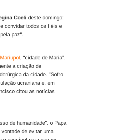
egina Coeli
deste domingo:
e convidar todos os fiéis e
pela paz".
Mariupol
, “cidade de Maria”,
ente a criação de
derúrgica da cidade. "Sofro
pulação ucraniana e, em
ncisco citou as notícias
esso de humanidade", o Papa
á vontade de evitar uma
do o possível para que
se