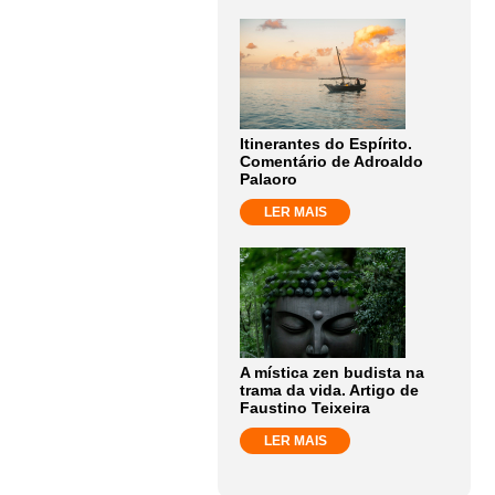
Itinerantes do Espírito.
Comentário de Adroaldo
Palaoro
LER MAIS
A mística zen budista na
trama da vida. Artigo de
Faustino Teixeira
LER MAIS