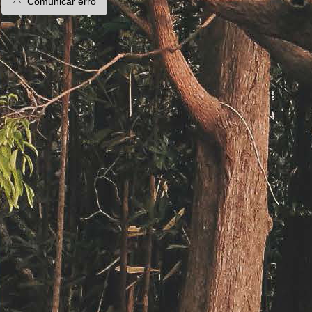
⚠️
Comunicar erro