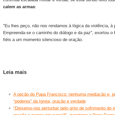
calem as armas
:
"Eu lhes peço, não nos rendamos à lógica da violência, à 
Empreenda-se o caminho do diálogo e da paz", exortou o 
fiéis a um momento silencioso de oração.
Leia mais
A opção do Papa Francisco: nenhuma mediação e, po
“poderes” da Igreja, oração e verdade
“Deixemo-nos perturbar pelo grito de sofrimento d