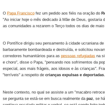
O
Papa Francisco
fez um pedido aos fiéis na oração do
R
"Ao iniciar hoje o mês dedicado à Mãe de Deus, gostaria d
as comunidades a rezarem o Terço todos os dias de maio 
O Pontífice dirigiu seu pensamento à cidade ucraniana de
barbaramente bombardeada e destruída, e solicitou novam
corredores humanitários para as
pessoas refugiadas
na si
e choro", disse o Papa, "pensando nos sofrimentos da po
especial, aos mais frágeis, aos idosos e às crianças". Fra
"terríveis" a respeito de
crianças expulsas e deportadas
.
Neste contexto, no qual se assiste a um "macabro retroc
se pergunta se está-se em busca realmente da
paz
, se h
contínua escalada militar e verbal, se está sendo feito to