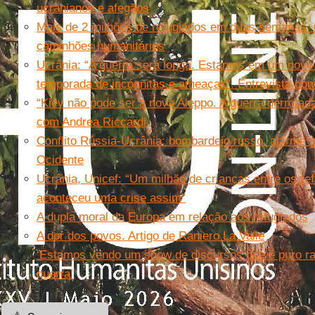
ucranianos e afegãos
Mais de 2 milhões de refugiados em duas semanas. 
caminhões humanitários
Ucrânia: “A guerra será longa. Estamos em um novo
temporada de incógnitas e ameaças”. Entrevista co
“Kiev não pode ser a nova Aleppo. A guerra derrota
com Andrea Riccardi
Conflito Rússia-Ucrânia: bombardeio russo, alarme 
Ocidente
Ucrânia, Unicef: “Um milhão de crianças entre os ref
aconteceu uma crise assim”
A dupla moral da Europa em relação aos refugiados
A dor dos povos. Artigo de Raniero La Valle
‘Estamos vendo um show de discursos que é puro ra
guerra’