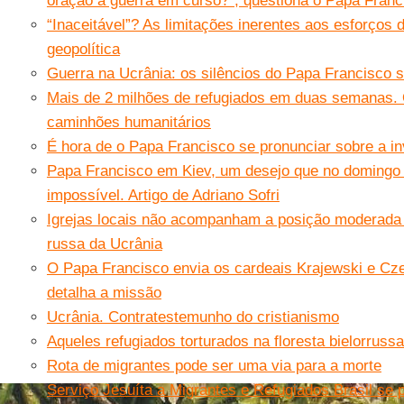
oração a guerra em curso?”, questiona o Papa Franc
“Inaceitável”? As limitações inerentes aos esforços 
geopolítica
Guerra na Ucrânia: os silêncios do Papa Francisco 
Mais de 2 milhões de refugiados em duas semanas. 
caminhões humanitários
É hora de o Papa Francisco se pronunciar sobre a i
Papa Francisco em Kiev, um desejo que no doming
impossível. Artigo de Adriano Sofri
Igrejas locais não acompanham a posição moderada 
russa da Ucrânia
O Papa Francisco envia os cardeais Krajewski e Cze
detalha a missão
Ucrânia. Contratestemunho do cristianismo
Aqueles refugiados torturados na floresta bielorruss
Rota de migrantes pode ser uma via para a morte
Serviço Jesuíta a Migrantes e Refugiados Brasil se 