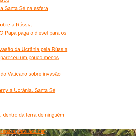
isco
da Santa Sé na esfera
sobre a Rússia
O Papa paga o diesel para os
nvasão da Ucrânia pela Rússia
o pareceu um pouco menos
do Vaticano sobre invasão
rny à Ucrânia. Santa Sé
a, dentro da terra de ninguém
prepara para acolher