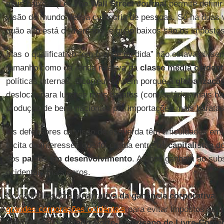
mais baixos. (Ler
The Wall Street Journal
permite defini
visão de mundo dessa categoria de pessoas. Só há duas 
quão alto está o “mercado” e quão baixos são os impostos
Mas o qualificativo “em grande medida” não estava ali se
tamanho como da renda relativa da
classe média ocident
políticas internas. Ocorreu também porque a
globalizaçã
deslocar para lugares mais baratos (com salários mais bai
produção de bens nacionais por importações mais baratas
Os defensores da visão de esquerda têm dificuldades em
tácita de interesses que foi criada entre os
capitalistas
do
dos
países em desenvolvimento
. Ambos ganham ao subst
ocidentais mais caros.
No capítulo sobre a
narrativa da ganância corporativa
, 
grandes corporações ocidentais
para evitar impostos se m
mostrar que o
Tratado Norte-Americano de Livre-Comé