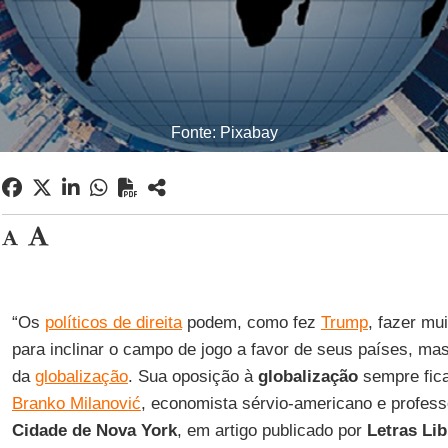
Fonte: Pixabay
“Os
políticos de direita
podem, como fez
Trump
, fazer mu
para inclinar o campo de jogo a favor de seus países, m
da
globalização
. Sua oposição à
globalização
sempre fica
Branko Milanović
, economista sérvio-americano e profes
Cidade de Nova York
, em artigo publicado por
Letras Lib