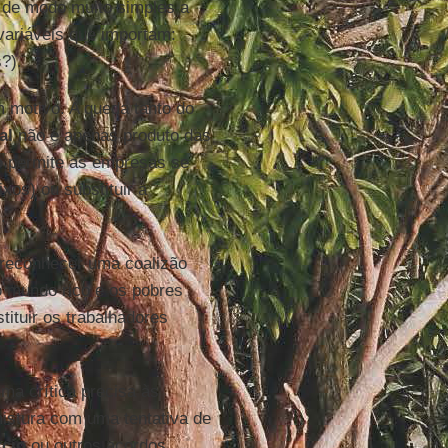
r de modo muito simples a
variáveis que importam:
?).
m motivo. A queda tanto do
al
não é apenas produto das
o
permite às empresas se
xos) ou substituir a
.
 reconhecer uma coalizão
 mundo rico e os pobres
ituir os trabalhadores
uma crítica precisa às
istura com uma tentativa de
rcio
ou outros acordos