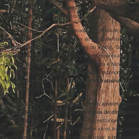
semelhantes produziram piores resultados para os trabalh
pobres. É muito difícil aceitar isso.
Os trabalhos muito mal remunerados do ponto de vista oc
trabalhos muito bem remunerados do ponto de vista dos
p
desenvolvimento
. Os trabalhadores do Vietnã, Tailândia,
descontentes por serem contratados por empresas estadu
chinesas. Em muitos casos, sua alternativa é não ter nen
limite da subsistência através do trabalho autônomo. As 
tipo de
solidariedade internacional dos trabalhadores
f
do interesse próprio.
No entanto, esse problema não incomoda aqueles a que
de “
populistas de direita
”. Os
populistas de direita
têm 
mundo. Primeiro, nele, o bem-estar dos estrangeiros não 
(portanto, de modo algum têm interesse se os trabalhado
com o comércio ou não). Em segundo lugar, a
homogeneid