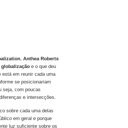
balization
,
Anthea Roberts
a
globalização
e o que deu
e está em reunir cada uma
nforme se posicionariam
u seja, com poucas
 diferenças e intersecções.
ouco sobre cada uma delas
úblico em geral e porque
nte luz suficiente sobre os