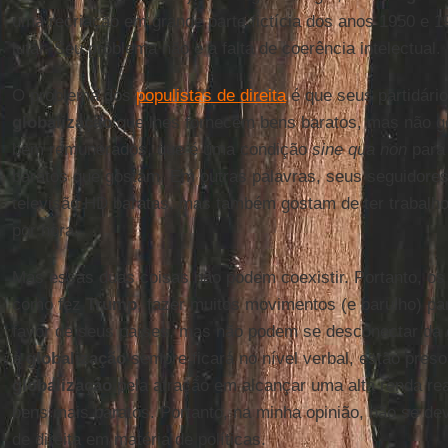
uma recriação em grande parte fictícia dos anos 1950 e 19
lutar. Seu problema não é a falta de coerência intelectual.
O problema dos
populistas de direita
é que seus partidári
globalização
que lhes fornecem bens baratos, mas não g
bem remunerados, que é uma condição
sine qua non
para
baratos que gostam. Em outras palavras, seus seguidore
televisão HD baratas, mas também gostam de ter trabalhos
por hora.
Mas essas duas coisas não podem coexistir. Portanto, o
como fez
Trump
, fazer muitos movimentos (e barulho) pa
favor de seus países, mas não podem se desconectar da
à
globalização
sempre ficará no nível verbal, estão pres
globalização
pela atração em alcançar uma alta renda re
bens mais baratos. Portanto, na minha opinião, não se dev
de direita em matéria de políticas.