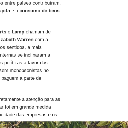
s entre países contribuíram,
apita
e o
consumo de bens
rts
e
Lamp
chamam de
izabeth Warren
com a
tos sentidos, a mais
internas se inclinaram a
s políticas a favor das
ssem monopsonistas no
o paguem a parte de
retamente a atenção para as
ar foi em grande medida
apacidade das empresas e os
 sobretudo com impostos