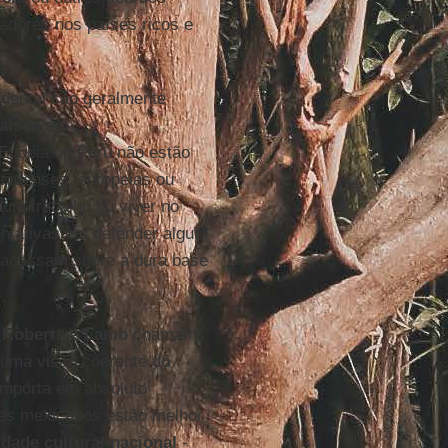
adores nos países ricos e
idental são geralmente
aíses em
 Etiópia ou Peru não estão
nidenses, europeias ou
hum trabalho ou viver no
tentativas em defender algum
racassam sobre a dura base
m
Roberts
e
Lamb
chamam
uma visão coerente do
importa em absoluto
res mexicanos estão melhor
ade cultural nacional
-