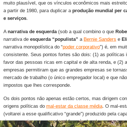
muito plausível, que os vínculos econômicos mais estreito
a partir de 1980, para duplicar a
produção mundial per c
e serviços
.
A
narrativa de esquerda
(sob a qual combino o que
Robe
narrativa de
esquerda “populista”
a
Bernie Sanders
e
El
narrativa monopolística do “
poder corporativo
”) é, em mui
consistente. Seus pontos fortes são dois: (1) as políticas 
favor das pessoas ricas em capital e de alta renda, e (2) a
empresas permitiram que as grandes empresas se torna
mercado de trabalho (o único empregador local) e que nã
impostos que lhes corresponde.
Os dois pontos não apenas estão certos, mas dirigem cor
origens políticas do
mal-estar da classe média
. O mal-est
(voltarei a esse qualificativo “grande”) produzido pela c
ricos em criar um marco legal favorável a eles mesmos,