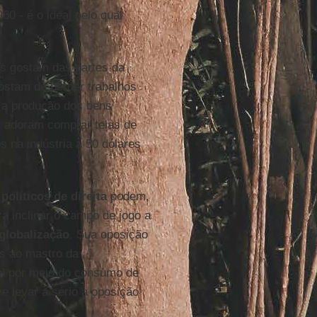
60 - é o ideal pelo qual
os gostam das partes da
ostam de perder trabalhos
 a produção dos bens
s adoram comprar telas de
 na indústria a 50 dólares
s
políticos de direita
podem,
ra inclinar o campo de jogo a
globalização
. Sua oposição
os ao mastro da
al por meio do consumo de
e levar a sério a oposição