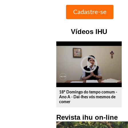
Vídeos IHU
play_circle_outline
18º Domingo do tempo comum -
Ano A - Dai-lhes vós mesmos de
comer
Revista ihu on-line